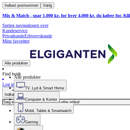
Indtast postnummer
Vælg
Mix & Match - spar 1.000 kr. for hver 4.000 kr. du køber for. Kl
Spring navigationen over
Kundeservice
Privatkunde
Erhvervskunde
Mine favoritter
Alle produkter
Find butik
Alle produkter
Log ind
TV, Lyd & Smart Home
Indkøbskurv
Computer & Kontor
Mobil, Tablet & Smartwatch
Gaming