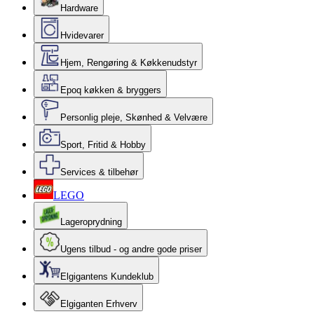
Hardware
Hvidevarer
Hjem, Rengøring & Køkkenudstyr
Epoq køkken & bryggers
Personlig pleje, Skønhed & Velvære
Sport, Fritid & Hobby
Services & tilbehør
LEGO
Lageroprydning
Ugens tilbud - og andre gode priser
Elgigantens Kundeklub
Elgiganten Erhverv