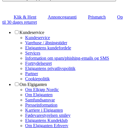
Klik & Hent
Annoncegaranti
Prismatch
Op
til 30 dages returret
Kundeservice
Kundeservice
Varehuse / åbningstider
Elgigantens kundefordele
Services
Information om spam/phishing-emails og SMS
Fortrydelsesret
Elgigantens privatlivspolitik
Partner
Cookiepolitik
Om Elgiganten
Om Elkjøp Nordic
Om Elgiganten
Samfundsansvar
Presseinformation
Karriere i Elgiganten
Fødevarestyrelsen smiley
Elgigantens Kundeklub
Om Elgiganten Erhverv