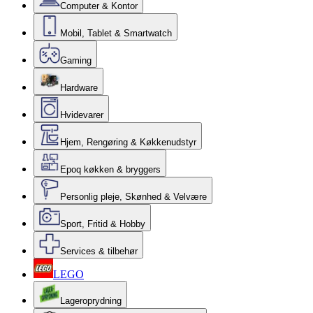
Computer & Kontor
Mobil, Tablet & Smartwatch
Gaming
Hardware
Hvidevarer
Hjem, Rengøring & Køkkenudstyr
Epoq køkken & bryggers
Personlig pleje, Skønhed & Velvære
Sport, Fritid & Hobby
Services & tilbehør
LEGO
Lageroprydning