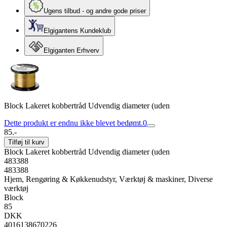
Ugens tilbud - og andre gode priser
Elgigantens Kundeklub
Elgiganten Erhverv
Block Lakeret kobbertråd Udvendig diameter (uden
Dette produkt er endnu ikke blevet bedømt.
0
85.-
Tilføj til kurv
Block Lakeret kobbertråd Udvendig diameter (uden
483388
483388
Hjem, Rengøring & Køkkenudstyr, Værktøj & maskiner, Diverse
værktøj
Block
85
DKK
4016138670226