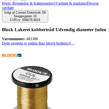
Hjem, Rengøring & Køkkenudstyr
Værktøj & maskiner
Diverse
værktøj
Solgt af
Conrad Elektronik DK
Skeppsgatan 19
CVR-nr: 556678-4624
Block Lakeret kobbertråd Udvendig diameter (uden
Varenummer:
483388
Dette produkt er endnu ikke blevet bedømt.
0