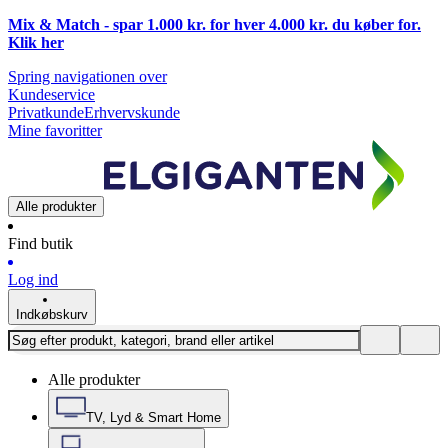
Mix & Match - spar 1.000 kr. for hver 4.000 kr. du køber for.
Klik
her
Spring navigationen over
Kundeservice
Privatkunde
Erhvervskunde
Mine favoritter
Alle produkter
Find butik
Log ind
Indkøbskurv
Alle produkter
TV, Lyd & Smart Home