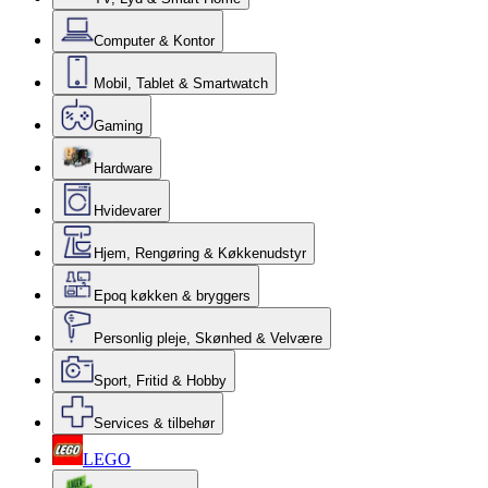
Computer & Kontor
Mobil, Tablet & Smartwatch
Gaming
Hardware
Hvidevarer
Hjem, Rengøring & Køkkenudstyr
Epoq køkken & bryggers
Personlig pleje, Skønhed & Velvære
Sport, Fritid & Hobby
Services & tilbehør
LEGO