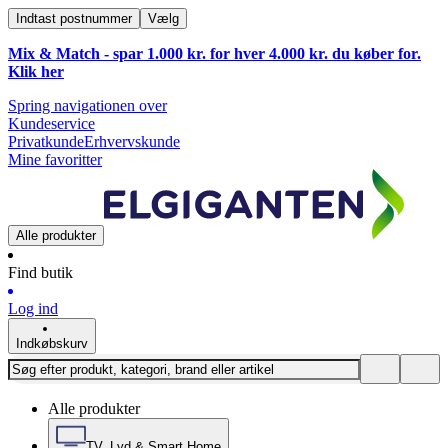
Indtast postnummer
Vælg
Mix & Match - spar 1.000 kr. for hver 4.000 kr. du køber for.
Klik
her
Spring navigationen over
Kundeservice
Privatkunde
Erhvervskunde
Mine favoritter
Alle produkter
Find butik
Log ind
Indkøbskurv
Alle produkter
TV, Lyd & Smart Home