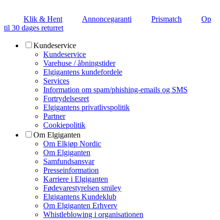
Klik & Hent
Annoncegaranti
Prismatch
Op
til 30 dages returret
Kundeservice
Kundeservice
Varehuse / åbningstider
Elgigantens kundefordele
Services
Information om spam/phishing-emails og SMS
Fortrydelsesret
Elgigantens privatlivspolitik
Partner
Cookiepolitik
Om Elgiganten
Om Elkjøp Nordic
Om Elgiganten
Samfundsansvar
Presseinformation
Karriere i Elgiganten
Fødevarestyrelsen smiley
Elgigantens Kundeklub
Om Elgiganten Erhverv
Whistleblowing i organisationen