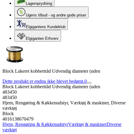
Lageroprydning
Ugens tilbud - og andre gode priser
Elgigantens Kundeklub
Elgiganten Erhverv
Block Lakeret kobbertråd Udvendig diameter (uden
Dette produkt er endnu ikke blevet bedømt.
0
Block Lakeret kobbertråd Udvendig diameter (uden
483450
483450
Hjem, Rengøring & Køkkenudstyr, Værktøj & maskiner, Diverse
værktøj
Block
4016138670479
Hjem, Rengøring & Køkkenudstyr
Værktøj & maskiner
Diverse
værktøj