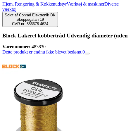
Hjem, Rengøring & Køkkenudstyr
Værktøj & maskiner
Diverse
værktøj
Solgt af
Conrad Elektronik DK
Skeppsgatan 19
CVR-nr: 556678-4624
Block Lakeret kobbertråd Udvendig diameter (uden
Varenummer:
483830
Dette produkt er endnu ikke blevet bedømt.
0