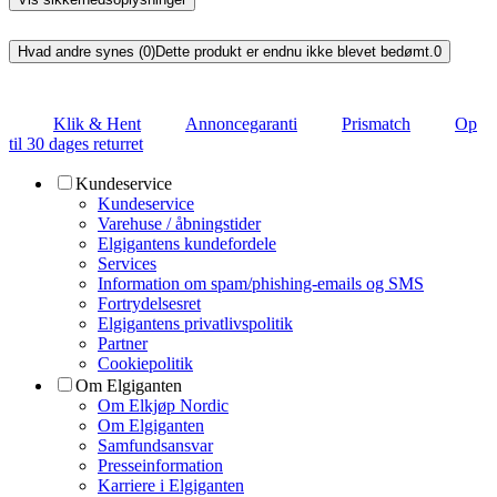
Hvad andre synes (0)
Dette produkt er endnu ikke blevet bedømt.
0
Klik & Hent
Annoncegaranti
Prismatch
Op
til 30 dages returret
Kundeservice
Kundeservice
Varehuse / åbningstider
Elgigantens kundefordele
Services
Information om spam/phishing-emails og SMS
Fortrydelsesret
Elgigantens privatlivspolitik
Partner
Cookiepolitik
Om Elgiganten
Om Elkjøp Nordic
Om Elgiganten
Samfundsansvar
Presseinformation
Karriere i Elgiganten