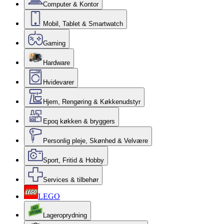
Computer & Kontor
Mobil, Tablet & Smartwatch
Gaming
Hardware
Hvidevarer
Hjem, Rengøring & Køkkenudstyr
Epoq køkken & bryggers
Personlig pleje, Skønhed & Velvære
Sport, Fritid & Hobby
Services & tilbehør
LEGO
Lageroprydning