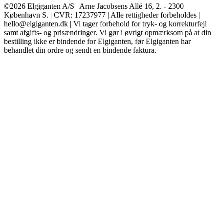
©2026 Elgiganten A/S | Arne Jacobsens Allé 16, 2. - 2300
København S. | CVR: 17237977 | Alle rettigheder forbeholdes |
hello@elgiganten.dk | Vi tager forbehold for tryk- og korrekturfejl
samt afgifts- og prisændringer. Vi gør i øvrigt opmærksom på at din
bestilling ikke er bindende for Elgiganten, før Elgiganten har
behandlet din ordre og sendt en bindende faktura.