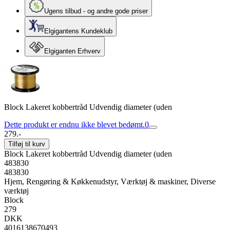
Ugens tilbud - og andre gode priser
Elgigantens Kundeklub
Elgiganten Erhverv
Block Lakeret kobbertråd Udvendig diameter (uden
Dette produkt er endnu ikke blevet bedømt.
0
279.-
Tilføj til kurv
Block Lakeret kobbertråd Udvendig diameter (uden
483830
483830
Hjem, Rengøring & Køkkenudstyr, Værktøj & maskiner, Diverse
værktøj
Block
279
DKK
4016138670493