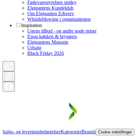
Fødevarestyrelsen smiley
Elgigantens Kundeklub
Om Elgiganten Erhverv
Whistleblowing i organisationen
Inspiration
Ugens tilbud - og andre gode priser
Epoq køkken & bryggers
Elgigantens Magasin
Udsalg
Black Friday 2026
Salgs- og leveringsbetingelser
Kategorier
Brands
Cookie indstillinger