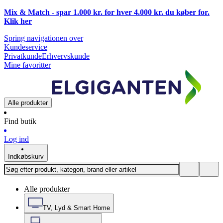
Mix & Match - spar 1.000 kr. for hver 4.000 kr. du køber for.
Klik
her
Spring navigationen over
Kundeservice
Privatkunde
Erhvervskunde
Mine favoritter
Alle produkter
Find butik
Log ind
Indkøbskurv
Alle produkter
TV, Lyd & Smart Home