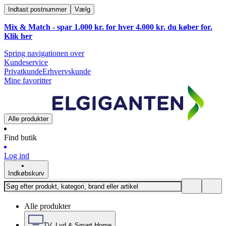
Indtast postnummer
Vælg
Mix & Match - spar 1.000 kr. for hver 4.000 kr. du køber for.
Klik
her
Spring navigationen over
Kundeservice
Privatkunde
Erhvervskunde
Mine favoritter
Alle produkter
Find butik
Log ind
Indkøbskurv
Alle produkter
TV, Lyd & Smart Home