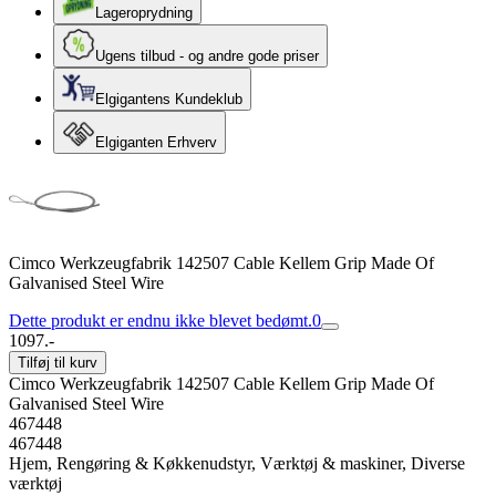
Lageroprydning
Ugens tilbud - og andre gode priser
Elgigantens Kundeklub
Elgiganten Erhverv
Cimco Werkzeugfabrik 142507 Cable Kellem Grip Made Of
Galvanised Steel Wire
Dette produkt er endnu ikke blevet bedømt.
0
1097.-
Tilføj til kurv
Cimco Werkzeugfabrik 142507 Cable Kellem Grip Made Of
Galvanised Steel Wire
467448
467448
Hjem, Rengøring & Køkkenudstyr, Værktøj & maskiner, Diverse
værktøj