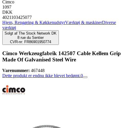
Cimco
1097
DKK
4021103425077
Hjem, Rengøring & Køkkenudstyr
Værktøj & maskiner
Diverse
værktøj
Solgt af
The Stock Network DK
8 rue du Sentier
CVR-nr: FR86901950774
Cimco Werkzeugfabrik 142507 Cable Kellem Grip
Made Of Galvanised Steel Wire
Varenummer:
467448
Dette produkt er endnu ikke blevet bedømt.
0