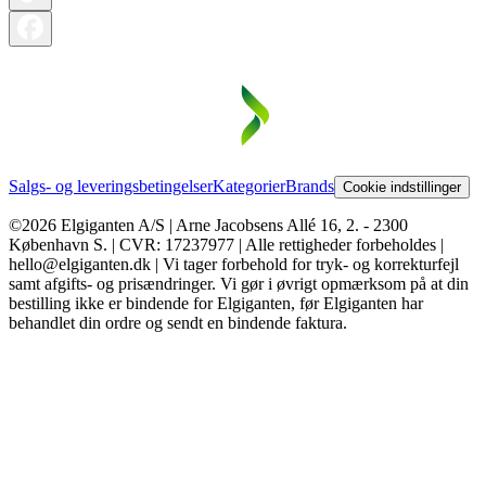
Salgs- og leveringsbetingelser
Kategorier
Brands
Cookie indstillinger
©2026 Elgiganten A/S | Arne Jacobsens Allé 16, 2. - 2300
København S. | CVR: 17237977 | Alle rettigheder forbeholdes |
hello@elgiganten.dk | Vi tager forbehold for tryk- og korrekturfejl
samt afgifts- og prisændringer. Vi gør i øvrigt opmærksom på at din
bestilling ikke er bindende for Elgiganten, før Elgiganten har
behandlet din ordre og sendt en bindende faktura.