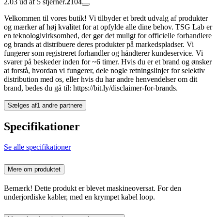
2.03 ud af 5 stjerner.
2
104
Velkommen til vores butik! Vi tilbyder et bredt udvalg af produkter
og mærker af høj kvalitet for at opfylde alle dine behov. TSG Lab er
en teknologivirksomhed, der gør det muligt for officielle forhandlere
og brands at distribuere deres produkter på markedspladser. Vi
fungerer som registreret forhandler og håndterer kundeservice. Vi
svarer på beskeder inden for ~6 timer. Hvis du er et brand og ønsker
at forstå, hvordan vi fungerer, dele nogle retningslinjer for selektiv
distribution med os, eller hvis du har andre henvendelser om dit
brand, bedes du gå til: https://bit.ly/disclaimer-for-brands.
Sælges af
1 andre partnere
Specifikationer
Se alle specifikationer
Mere om produktet
Bemærk! Dette produkt er blevet maskineoversat. For den
underjordiske kabler, med en krympet kabel loop.