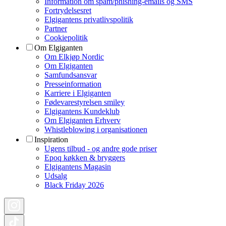
Information om spam/phishing-emails og SMS
Fortrydelsesret
Elgigantens privatlivspolitik
Partner
Cookiepolitik
Om Elgiganten
Om Elkjøp Nordic
Om Elgiganten
Samfundsansvar
Presseinformation
Karriere i Elgiganten
Fødevarestyrelsen smiley
Elgigantens Kundeklub
Om Elgiganten Erhverv
Whistleblowing i organisationen
Inspiration
Ugens tilbud - og andre gode priser
Epoq køkken & bryggers
Elgigantens Magasin
Udsalg
Black Friday 2026