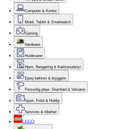
Computer & Kontor
Mobil, Tablet & Smartwatch
Gaming
Hardware
Hvidevarer
Hjem, Rengøring & Køkkenudstyr
Epoq køkken & bryggers
Personlig pleje, Skønhed & Velvære
Sport, Fritid & Hobby
Services & tilbehør
LEGO