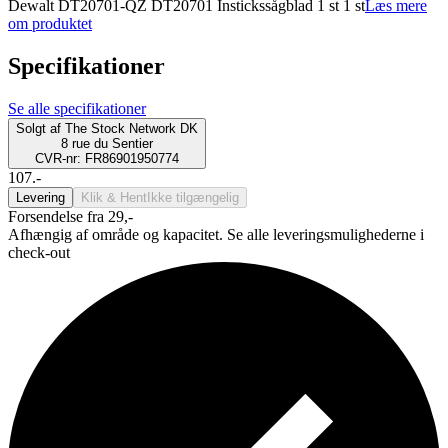
Dewalt DT20701-QZ DT20701 Instickssågblad 1 st 1 st
Læs mere
om produktet
Specifikationer
Se alle specifikationer
Solgt af
The Stock Network DK
8 rue du Sentier
CVR-nr: FR86901950774
107.-
Levering
Klik & Hent
Ikke tilgængelig
Forsendelse fra 29,-
Afhængig af område og kapacitet. Se alle leveringsmulighederne i
check-out