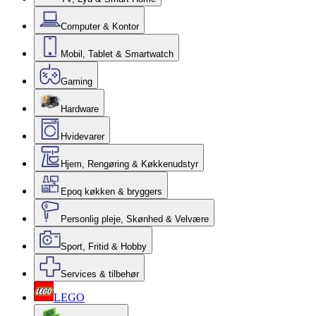
Computer & Kontor
Mobil, Tablet & Smartwatch
Gaming
Hardware
Hvidevarer
Hjem, Rengøring & Køkkenudstyr
Epoq køkken & bryggers
Personlig pleje, Skønhed & Velvære
Sport, Fritid & Hobby
Services & tilbehør
LEGO