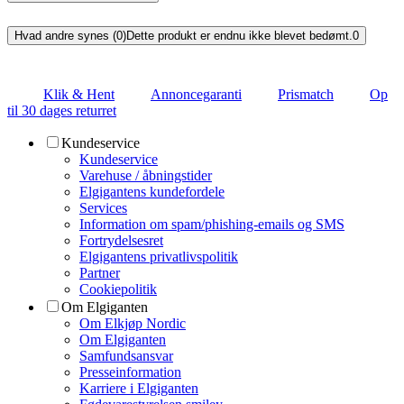
Hvad andre synes (0)
Dette produkt er endnu ikke blevet bedømt.
0
Klik & Hent
Annoncegaranti
Prismatch
Op
til 30 dages returret
Kundeservice
Kundeservice
Varehuse / åbningstider
Elgigantens kundefordele
Services
Information om spam/phishing-emails og SMS
Fortrydelsesret
Elgigantens privatlivspolitik
Partner
Cookiepolitik
Om Elgiganten
Om Elkjøp Nordic
Om Elgiganten
Samfundsansvar
Presseinformation
Karriere i Elgiganten