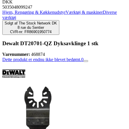
DKK
5035048099247
Hjem, Rengøring & Køkkenudstyr
Værktøj & maskiner
Diverse
værktøj
Solgt af
The Stock Network DK
8 rue du Sentier
CVR-nr: FR86901950774
Dewalt DT20701-QZ Dyksavklinge 1 stk
Varenummer:
468874
Dette produkt er endnu ikke blevet bedømt.
0