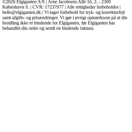
©2026 Elgiganten A/S | Arne Jacobsens Allé 16, 2. - 2300
København S. | CVR: 17237977 | Alle rettigheder forbeholdes |
hello@elgiganten.dk | Vi tager forbehold for tryk- og korrekturfejl
samt afgifts- og prisændringer. Vi gør i øvrigt opmærksom på at din
bestilling ikke er bindende for Elgiganten, før Elgiganten har
behandlet din ordre og sendt en bindende faktura.