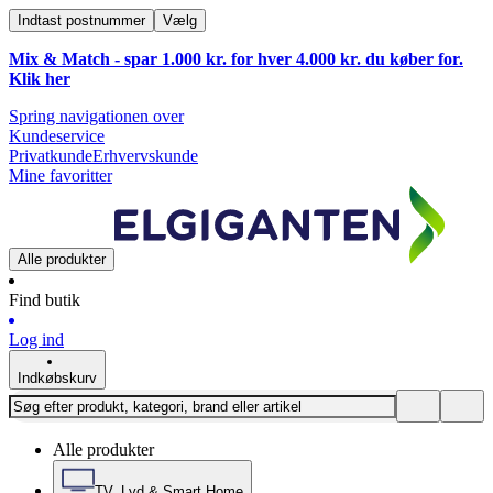
Indtast postnummer
Vælg
Mix & Match - spar 1.000 kr. for hver 4.000 kr. du køber for.
Klik
her
Spring navigationen over
Kundeservice
Privatkunde
Erhvervskunde
Mine favoritter
Alle produkter
Find butik
Log ind
Indkøbskurv
Alle produkter
TV, Lyd & Smart Home