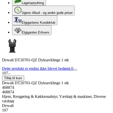
Lageroprydning
Ugens tilbud - og andre gode priser
Elgigantens Kundeklub
Elgiganten Erhverv
Dewalt DT20701-QZ Dyksavklinge 1 stk
Dette produkt er endnu ikke blevet bedømt.
0
107.-
Tilføj til kurv
Dewalt DT20701-QZ Dyksavklinge 1 stk
468874
468874
Hjem, Rengøring & Køkkenudstyr, Værktøj & maskiner, Diverse
værktøj
Dewalt
107