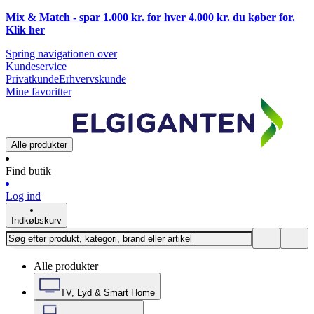
Mix & Match - spar 1.000 kr. for hver 4.000 kr. du køber for.
Klik
her
Spring navigationen over
Kundeservice
Privatkunde
Erhvervskunde
Mine favoritter
Alle produkter
Find butik
Log ind
Indkøbskurv
Alle produkter
TV, Lyd & Smart Home