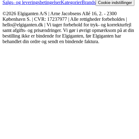
Salgs- og leveringsbetingelser
Kategorier
Brands
Cookie indstillinger
©2026 Elgiganten A/S | Arne Jacobsens Allé 16, 2. - 2300
København S. | CVR: 17237977 | Alle rettigheder forbeholdes |
hello@elgiganten.dk | Vi tager forbehold for tryk- og korrekturfejl
samt afgifts- og prisændringer. Vi gør i øvrigt opmærksom på at din
bestilling ikke er bindende for Elgiganten, før Elgiganten har
behandlet din ordre og sendt en bindende faktura.