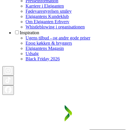
Presseinformation
Karriere i Elgiganten
Fødevarestyrelsen smiley
Elgigantens Kundeklub
Om Elgiganten Erhverv
Whistleblowing i organisationen
Inspiration
Ugens tilbud - og andre gode priser
Epoq køkken & bryggers
Elgigantens Magasin
Udsalg
Black Friday 2026