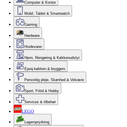
Computer & Kontor
Mobil, Tablet & Smartwatch
Gaming
Hardware
Hvidevarer
Hjem, Rengøring & Køkkenudstyr
Epoq køkken & bryggers
Personlig pleje, Skønhed & Velvære
Sport, Fritid & Hobby
Services & tilbehør
LEGO
Lageroprydning