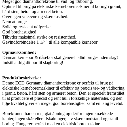
Meget god diamantborekrone til våd- og tørboring.
Optimal til brug på elektriske kerneboremaskiner til boring i granit,
hård sten, beton og armeret beton.
Overlegen ydeevne og skærefasthed.
Nem at bruge.
Solid og resistent udførelse.
God borehastighed
Tilbyder maksimal styrke og resistenthed.
Gevindforbindelse 1 1/4" til alle kompatible kernebor
Opmærksomhed:
Diamantkernebor & dåsebor skal generelt altid bruges uden slag!
Indstil aldrig dit bor til slagboring!
Produktbeskrivelse:
Denne ECD Germany diamantborekrone er perfekt til brug på
elektriske kerneboremaskiner til effektiv og præcis tør- og vådboring
i granit, beton, hård sten og armeret beton. Den er specielt fremstillet
til at producere et præcist og rent hul i forskellige materialer, og den
høje kvalitet giver en meget god borehastighed samt en lang levetid.
Borekronen har en ren, glat åbning og derfor ingen knækkede
kanter, ingen skår eller afskalninger, lav skæremodstand og stabil
boring. Fungerer perfekt med en elektrisk boremaskine.