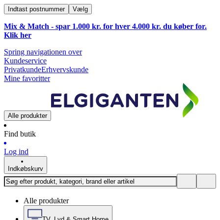
Indtast postnummer
Vælg
Mix & Match - spar 1.000 kr. for hver 4.000 kr. du køber for.
Klik
her
Spring navigationen over
Kundeservice
Privatkunde
Erhvervskunde
Mine favoritter
Alle produkter
Find butik
Log ind
Indkøbskurv
Alle produkter
TV, Lyd & Smart Home