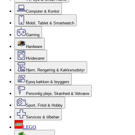
Computer & Kontor
Mobil, Tablet & Smartwatch
Gaming
Hardware
Hvidevarer
Hjem, Rengøring & Køkkenudstyr
Epoq køkken & bryggers
Personlig pleje, Skønhed & Velvære
Sport, Fritid & Hobby
Services & tilbehør
LEGO