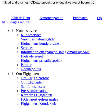
Hvad andre synes (0)
Dette produkt er endnu ikke blevet bedømt.
0
Klik & Hent
Annoncegaranti
Prismatch
Op
til 30 dages returret
Kundeservice
Kundeservice
Varehuse / åbningstider
Elgigantens kundefordele
Services
Information om spam/phishing-emails og SMS
Fortrydelsesret
Elgigantens privatlivspolitik
Partner
Cookiepolitik
Om Elgiganten
Om Elkjøp Nordic
Om Elgiganten
Samfundsansvar
Presseinformation
Karriere i Elgiganten
Fødevarestyrelsen smiley
Elgigantens Kundeklub