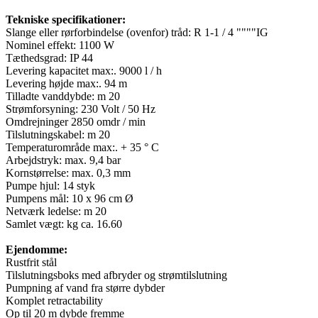
Tekniske specifikationer:
Slange eller rørforbindelse (ovenfor) tråd: R 1-1 / 4 """"IG
Nominel effekt: 1100 W
Tæthedsgrad: IP 44
Levering kapacitet max:. 9000 l / h
Levering højde max:. 94 m
Tilladte vanddybde: m 20
Strømforsyning: 230 Volt / 50 Hz
Omdrejninger 2850 omdr / min
Tilslutningskabel: m 20
Temperaturområde max:. + 35 ° C
Arbejdstryk: max. 9,4 bar
Kornstørrelse: max. 0,3 mm
Pumpe hjul: 14 styk
Pumpens mål: 10 x 96 cm Ø
Netværk ledelse: m 20
Samlet vægt: kg ca. 16.60
Ejendomme:
Rustfrit stål
Tilslutningsboks med afbryder og strømtilslutning
Pumpning af vand fra større dybder
Komplet retractability
Op til 20 m dybde fremme