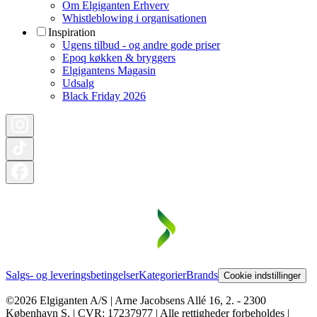
Om Elgiganten Erhverv
Whistleblowing i organisationen
Inspiration
Ugens tilbud - og andre gode priser
Epoq køkken & bryggers
Elgigantens Magasin
Udsalg
Black Friday 2026
Salgs- og leveringsbetingelser
Kategorier
Brands
Cookie indstillinger
©2026 Elgiganten A/S | Arne Jacobsens Allé 16, 2. - 2300
København S. | CVR: 17237977 | Alle rettigheder forbeholdes |