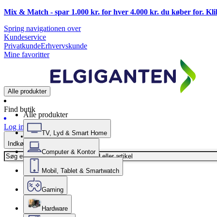
Mix & Match - spar 1.000 kr. for hver 4.000 kr. du køber for. Kl
Spring navigationen over
Kundeservice
Privatkunde
Erhvervskunde
Mine favoritter
Alle produkter
Find butik
Alle produkter
Log ind
TV, Lyd & Smart Home
Indkøbskurv
Computer & Kontor
Mobil, Tablet & Smartwatch
Gaming
Hardware