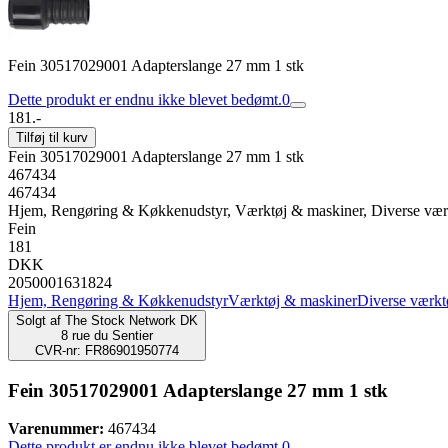
Fein 30517029001 Adapterslange 27 mm 1 stk
Dette produkt er endnu ikke blevet bedømt.
0
181.-
Tilføj til kurv
Fein 30517029001 Adapterslange 27 mm 1 stk
467434
467434
Hjem, Rengøring & Køkkenudstyr, Værktøj & maskiner, Diverse vær
Fein
181
DKK
2050001631824
Hjem, Rengøring & Køkkenudstyr
Værktøj & maskiner
Diverse værkt
Solgt af
The Stock Network DK
8 rue du Sentier
CVR-nr: FR86901950774
Fein 30517029001 Adapterslange 27 mm 1 stk
Varenummer:
467434
Dette produkt er endnu ikke blevet bedømt.
0