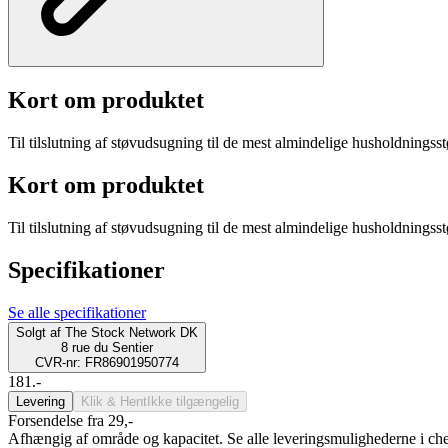
Kort om produktet
Til tilslutning af støvudsugning til de mest almindelige husholdningss
Kort om produktet
Til tilslutning af støvudsugning til de mest almindelige husholdningss
Specifikationer
Se alle specifikationer
Solgt af
The Stock Network DK
8 rue du Sentier
CVR-nr: FR86901950774
181.-
Levering
Klik & Hent
Ikke tilgængelig
Forsendelse fra 29,-
Afhængig af område og kapacitet. Se alle leveringsmulighederne i ch