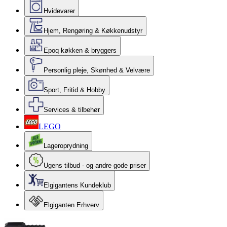
Hvidevarer
Hjem, Rengøring & Køkkenudstyr
Epoq køkken & bryggers
Personlig pleje, Skønhed & Velvære
Sport, Fritid & Hobby
Services & tilbehør
LEGO
Lageroprydning
Ugens tilbud - og andre gode priser
Elgigantens Kundeklub
Elgiganten Erhverv