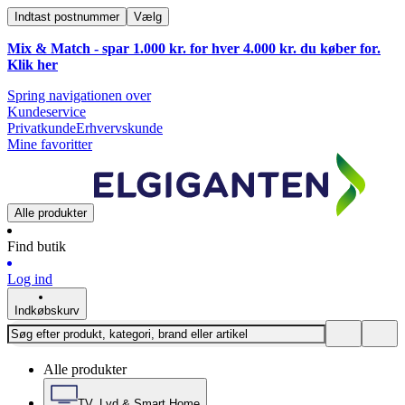
Indtast postnummer
Vælg
Mix & Match - spar 1.000 kr. for hver 4.000 kr. du køber for.
Klik
her
Spring navigationen over
Kundeservice
Privatkunde
Erhvervskunde
Mine favoritter
Alle produkter
Find butik
Log ind
Indkøbskurv
Alle produkter
TV, Lyd & Smart Home