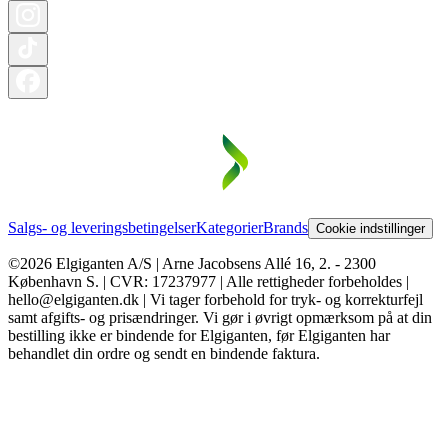
Salgs- og leveringsbetingelser
Kategorier
Brands
Cookie indstillinger
©2026 Elgiganten A/S | Arne Jacobsens Allé 16, 2. - 2300
København S. | CVR: 17237977 | Alle rettigheder forbeholdes |
hello@elgiganten.dk | Vi tager forbehold for tryk- og korrekturfejl
samt afgifts- og prisændringer. Vi gør i øvrigt opmærksom på at din
bestilling ikke er bindende for Elgiganten, før Elgiganten har
behandlet din ordre og sendt en bindende faktura.