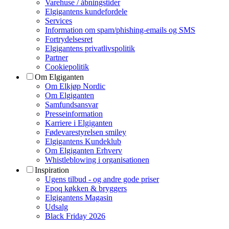
Varehuse / åbningstider
Elgigantens kundefordele
Services
Information om spam/phishing-emails og SMS
Fortrydelsesret
Elgigantens privatlivspolitik
Partner
Cookiepolitik
Om Elgiganten
Om Elkjøp Nordic
Om Elgiganten
Samfundsansvar
Presseinformation
Karriere i Elgiganten
Fødevarestyrelsen smiley
Elgigantens Kundeklub
Om Elgiganten Erhverv
Whistleblowing i organisationen
Inspiration
Ugens tilbud - og andre gode priser
Epoq køkken & bryggers
Elgigantens Magasin
Udsalg
Black Friday 2026