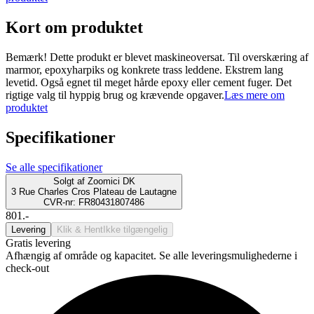
Kort om produktet
Bemærk! Dette produkt er blevet maskineoversat. Til overskæring af
marmor, epoxyharpiks og konkrete trass leddene. Ekstrem lang
levetid. Også egnet til meget hårde epoxy eller cement fuger. Det
rigtige valg til hyppig brug og krævende opgaver.
Læs mere om
produktet
Specifikationer
Se alle specifikationer
Solgt af
Zoomici DK
3 Rue Charles Cros Plateau de Lautagne
CVR-nr: FR80431807486
801.-
Levering
Klik & Hent
Ikke tilgængelig
Gratis levering
Afhængig af område og kapacitet. Se alle leveringsmulighederne i
check-out