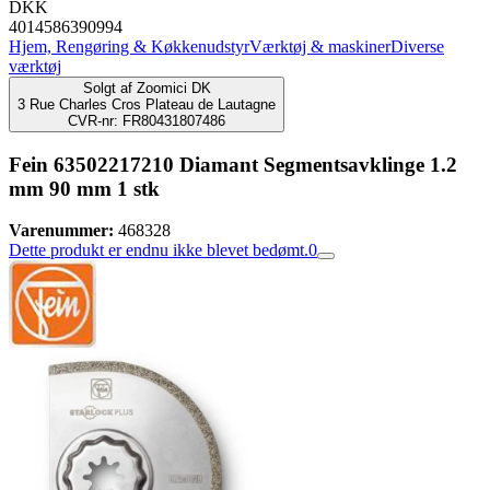
DKK
4014586390994
Hjem, Rengøring & Køkkenudstyr
Værktøj & maskiner
Diverse
værktøj
Solgt af
Zoomici DK
3 Rue Charles Cros Plateau de Lautagne
CVR-nr: FR80431807486
Fein 63502217210 Diamant Segmentsavklinge 1.2
mm 90 mm 1 stk
Varenummer:
468328
Dette produkt er endnu ikke blevet bedømt.
0