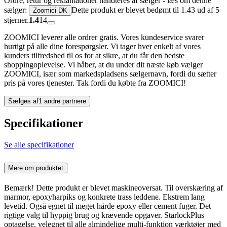
Ordre, retur og reklamationer håndteres af sælger - læs om denne
sælger:
Dette produkt er blevet bedømt til 1.43 ud af 5
Zoomici DK
stjerner.
1.4
14
ZOOMICI leverer alle ordrer gratis. Vores kundeservice svarer
hurtigt på alle dine forespørgsler. Vi tager hver enkelt af vores
kunders tilfredshed til os for at sikre, at du får den bedste
shoppingoplevelse. Vi håber, at du under dit næste køb vælger
ZOOMICI, især som markedspladsens sælgernavn, fordi du sætter
pris på vores tjenester. Tak fordi du købte fra ZOOMICI!
Sælges af
1 andre partnere
Specifikationer
Se alle specifikationer
Mere om produktet
Bemærk! Dette produkt er blevet maskineoversat. Til overskæring af
marmor, epoxyharpiks og konkrete trass leddene. Ekstrem lang
levetid. Også egnet til meget hårde epoxy eller cement fuger. Det
rigtige valg til hyppig brug og krævende opgaver. StarlockPlus
optagelse, velegnet til alle almindelige multi-funktion værktøjer med