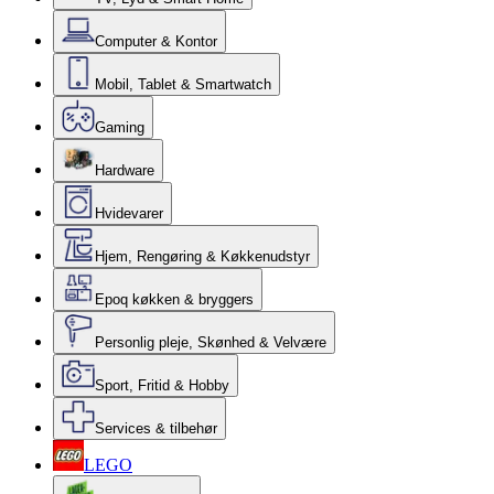
Computer & Kontor
Mobil, Tablet & Smartwatch
Gaming
Hardware
Hvidevarer
Hjem, Rengøring & Køkkenudstyr
Epoq køkken & bryggers
Personlig pleje, Skønhed & Velvære
Sport, Fritid & Hobby
Services & tilbehør
LEGO