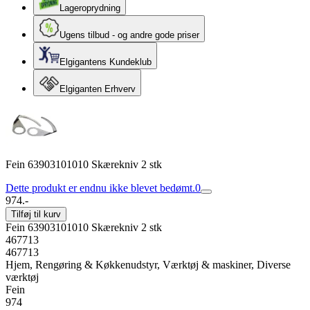
Lageroprydning
Ugens tilbud - og andre gode priser
Elgigantens Kundeklub
Elgiganten Erhverv
Fein 63903101010 Skærekniv 2 stk
Dette produkt er endnu ikke blevet bedømt.
0
974.-
Tilføj til kurv
Fein 63903101010 Skærekniv 2 stk
467713
467713
Hjem, Rengøring & Køkkenudstyr, Værktøj & maskiner, Diverse
værktøj
Fein
974