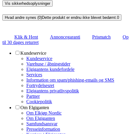
Vis sikkerhedsoplysninger
Hvad andre synes (0)
Dette produkt er endnu ikke blevet bedømt.
0
Klik & Hent
Annoncegaranti
Prismatch
Op
til 30 dages returret
Kundeservice
Kundeservice
Varehuse / åbningstider
Elgigantens kundefordele
Services
Information om spam/phishing-emails og SMS
Fortrydelsesret
Elgigantens privatlivspolitik
Partner
Cookiepolitik
Om Elgiganten
Om Elkjøp Nordic
Om Elgiganten
Samfundsansvar
Presseinformation