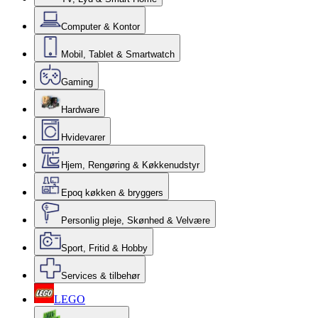
Computer & Kontor
Mobil, Tablet & Smartwatch
Gaming
Hardware
Hvidevarer
Hjem, Rengøring & Køkkenudstyr
Epoq køkken & bryggers
Personlig pleje, Skønhed & Velvære
Sport, Fritid & Hobby
Services & tilbehør
LEGO