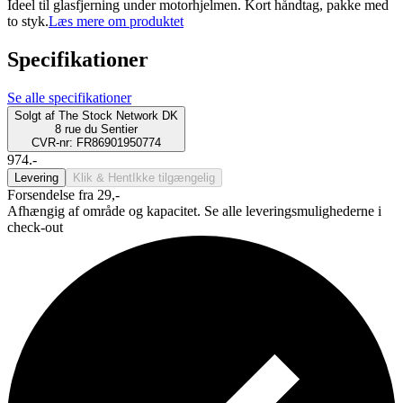
Ideel til glasfjerning under motorhjelmen. Kort håndtag, pakke med
to styk.
Læs mere om produktet
Specifikationer
Se alle specifikationer
Solgt af
The Stock Network DK
8 rue du Sentier
CVR-nr: FR86901950774
974.-
Levering
Klik & Hent
Ikke tilgængelig
Forsendelse fra 29,-
Afhængig af område og kapacitet. Se alle leveringsmulighederne i
check-out