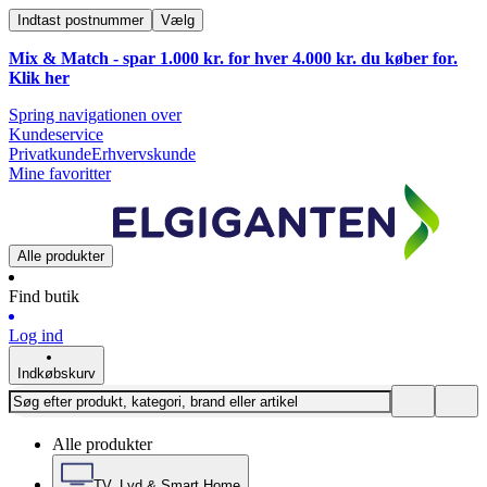
Indtast postnummer
Vælg
Mix & Match - spar 1.000 kr. for hver 4.000 kr. du køber for.
Klik
her
Spring navigationen over
Kundeservice
Privatkunde
Erhvervskunde
Mine favoritter
Alle produkter
Find butik
Log ind
Indkøbskurv
Alle produkter
TV, Lyd & Smart Home