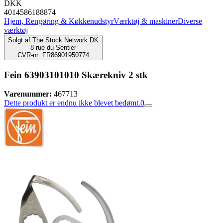
DKK
4014586188874
Hjem, Rengøring & Køkkenudstyr
Værktøj & maskiner
Diverse
værktøj
Solgt af
The Stock Network DK
8 rue du Sentier
CVR-nr: FR86901950774
Fein 63903101010 Skærekniv 2 stk
Varenummer:
467713
Dette produkt er endnu ikke blevet bedømt.
0