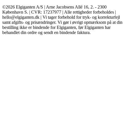
©2026 Elgiganten A/S | Arne Jacobsens Allé 16, 2. - 2300
København S. | CVR: 17237977 | Alle rettigheder forbeholdes |
hello@elgiganten.dk | Vi tager forbehold for tryk- og korrekturfejl
samt afgifts- og prisændringer. Vi gør i øvrigt opmærksom på at din
bestilling ikke er bindende for Elgiganten, før Elgiganten har
behandlet din ordre og sendt en bindende faktura.