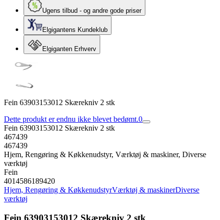
Ugens tilbud - og andre gode priser
Elgigantens Kundeklub
Elgiganten Erhverv
Fein 63903153012 Skærekniv 2 stk
Dette produkt er endnu ikke blevet bedømt.
0
Fein 63903153012 Skærekniv 2 stk
467439
467439
Hjem, Rengøring & Køkkenudstyr, Værktøj & maskiner, Diverse
værktøj
Fein
4014586189420
Hjem, Rengøring & Køkkenudstyr
Værktøj & maskiner
Diverse
værktøj
Fein 63903153012 Skærekniv 2 stk