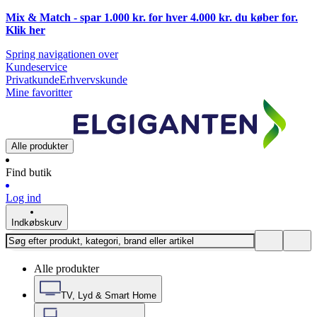
Mix & Match - spar 1.000 kr. for hver 4.000 kr. du køber for.
Klik
her
Spring navigationen over
Kundeservice
Privatkunde
Erhvervskunde
Mine favoritter
Alle produkter
Find butik
Log ind
Indkøbskurv
Alle produkter
TV, Lyd & Smart Home