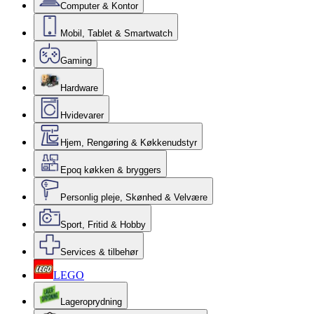
Computer & Kontor
Mobil, Tablet & Smartwatch
Gaming
Hardware
Hvidevarer
Hjem, Rengøring & Køkkenudstyr
Epoq køkken & bryggers
Personlig pleje, Skønhed & Velvære
Sport, Fritid & Hobby
Services & tilbehør
LEGO
Lageroprydning