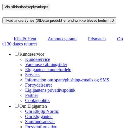
Vis sikkerhedsoplysninger
Hvad andre synes (0)
Dette produkt er endnu ikke blevet bedømt.
0
Klik & Hent
Annoncegaranti
Prismatch
Op
til 30 dages returret
Kundeservice
Kundeservice
Varehuse / åbningstider
Elgigantens kundefordele
Services
Information om spam/phishing-emails og SMS
Fortrydelsesret
Elgigantens privatlivspolitik
Partner
Cookiepolitik
Om Elgiganten
Om Elkjøp Nordic
Om Elgiganten
Samfundsansvar
Presseinformation