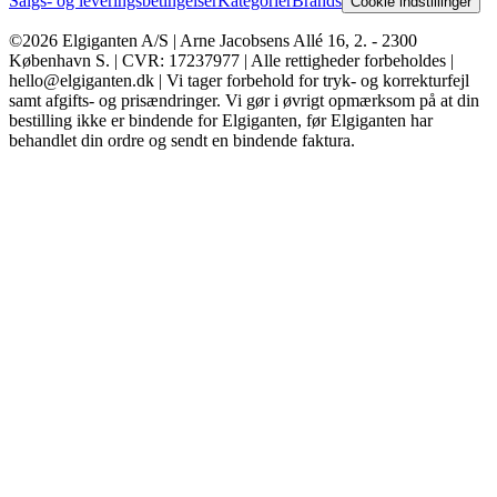
Salgs- og leveringsbetingelser
Kategorier
Brands
Cookie indstillinger
©2026 Elgiganten A/S | Arne Jacobsens Allé 16, 2. - 2300
København S. | CVR: 17237977 | Alle rettigheder forbeholdes |
hello@elgiganten.dk | Vi tager forbehold for tryk- og korrekturfejl
samt afgifts- og prisændringer. Vi gør i øvrigt opmærksom på at din
bestilling ikke er bindende for Elgiganten, før Elgiganten har
behandlet din ordre og sendt en bindende faktura.