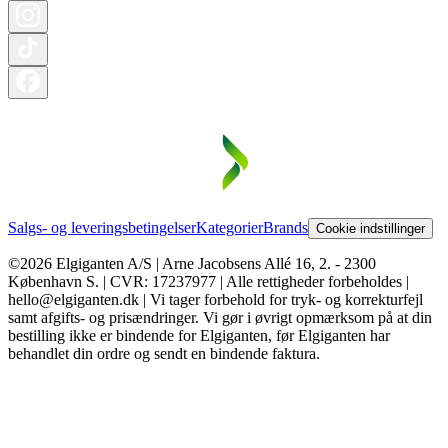
Salgs- og leveringsbetingelser
Kategorier
Brands
Cookie indstillinger
©2026 Elgiganten A/S | Arne Jacobsens Allé 16, 2. - 2300
København S. | CVR: 17237977 | Alle rettigheder forbeholdes |
hello@elgiganten.dk | Vi tager forbehold for tryk- og korrekturfejl
samt afgifts- og prisændringer. Vi gør i øvrigt opmærksom på at din
bestilling ikke er bindende for Elgiganten, før Elgiganten har
behandlet din ordre og sendt en bindende faktura.