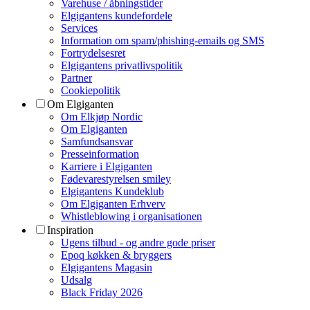
Varehuse / åbningstider
Elgigantens kundefordele
Services
Information om spam/phishing-emails og SMS
Fortrydelsesret
Elgigantens privatlivspolitik
Partner
Cookiepolitik
Om Elgiganten
Om Elkjøp Nordic
Om Elgiganten
Samfundsansvar
Presseinformation
Karriere i Elgiganten
Fødevarestyrelsen smiley
Elgigantens Kundeklub
Om Elgiganten Erhverv
Whistleblowing i organisationen
Inspiration
Ugens tilbud - og andre gode priser
Epoq køkken & bryggers
Elgigantens Magasin
Udsalg
Black Friday 2026