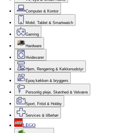
Computer & Kontor
Mobil, Tablet & Smartwatch
Gaming
Hardware
Hvidevarer
Hjem, Rengøring & Køkkenudstyr
Epoq køkken & bryggers
Personlig pleje, Skønhed & Velvære
Sport, Fritid & Hobby
Services & tilbehør
LEGO