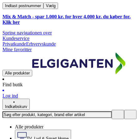
Indtast postnummer
Vælg
Mix & Match - spar 1.000 kr. for hver 4.000 kr. du køber for.
Klik
her
Spring navigationen over
Kundeservice
Privatkunde
Erhvervskunde
Mine favoritter
Alle produkter
Find butik
Log ind
Indkøbskurv
Alle produkter
TV, Lyd & Smart Home