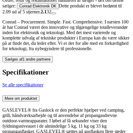
Ordre, retur og reklamationer håndteres af sælger - læs om denne
sælger:
Dette produkt er blevet bedømt til
Conrad Elektronik DK
2.09 ud af 5 stjerner.
2.1
32
Conrad – Procurement. Simple. Fast. Comprehensive. I næsten 100
år har Conrad været den innovative og tilgængelige totalleverandør
inden for elektronik og teknologi. Med det mest varierede og
komplette udvalg af tekniske produkter i Europa kan du være sikker
på at finde det, du leder efter. Vi er der for alle med en forkærlighed
for teknologi, fra nybegyndere til professionelle.
Sælges af
1 andre partnere
Specifikationer
Se alle specifikationer
Mere om produktet
GASLEVEL® fra Gaslock er den perfekte hjælper ved camping,
grill, håndværksarbejde og til anvendelse af propangasdrevne
outdoor-varmeapparater. I løbet af få sekunder viser den
fyldningsniveauet i de almindelige 5 kg, 11 kg og 33 kg
propangasflasker. GASLEVEL® sættes på gasflasken flere steder