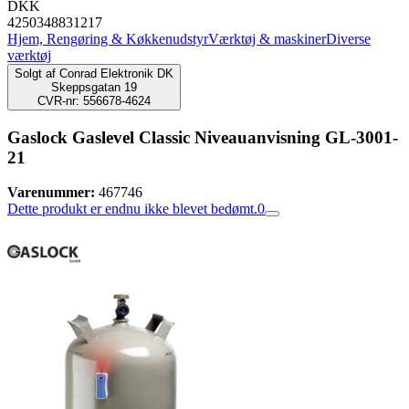
DKK
4250348831217
Hjem, Rengøring & Køkkenudstyr
Værktøj & maskiner
Diverse
værktøj
Solgt af
Conrad Elektronik DK
Skeppsgatan 19
CVR-nr: 556678-4624
Gaslock Gaslevel Classic Niveauanvisning GL-3001-
21
Varenummer:
467746
Dette produkt er endnu ikke blevet bedømt.
0