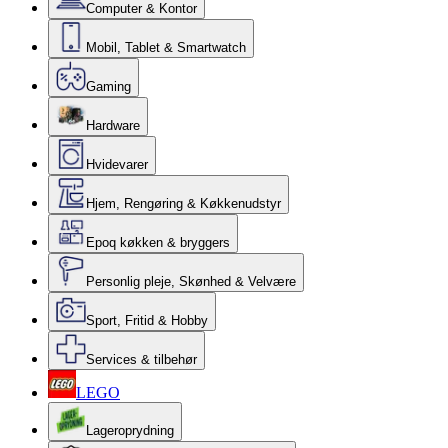
Computer & Kontor
Mobil, Tablet & Smartwatch
Gaming
Hardware
Hvidevarer
Hjem, Rengøring & Køkkenudstyr
Epoq køkken & bryggers
Personlig pleje, Skønhed & Velvære
Sport, Fritid & Hobby
Services & tilbehør
LEGO
Lageroprydning