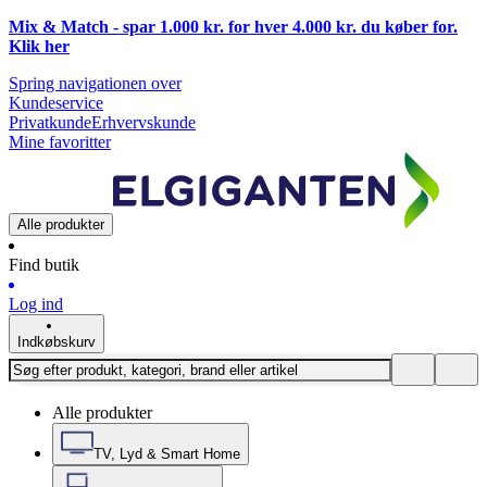
Mix & Match - spar 1.000 kr. for hver 4.000 kr. du køber for.
Klik
her
Spring navigationen over
Kundeservice
Privatkunde
Erhvervskunde
Mine favoritter
Alle produkter
Find butik
Log ind
Indkøbskurv
Alle produkter
TV, Lyd & Smart Home