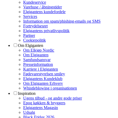
Kundeservice
Varehuse / åbningstider
Elgigantens kundefordele
Services
Information om spam/phishing-emails og SMS
Fortrydelsesret
Elgigantens privatlivspolitik
Partner
Cookiepolitik
Om Elgiganten
Om Elkjøp Nordic
Om Elgiganten
Samfundsansvar
Presseinformation
Karriere i Elgiganten
Fødevarestyrelsen smiley
Elgigantens Kundeklub
Om Elgiganten Erhverv
Whistleblowing i organisationen
Inspiration
Ugens tilbud - og andre gode priser
Epoq køkken & bryggers
Elgigantens Magasin
Udsalg
Black Friday 2026