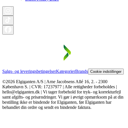
Salgs- og leveringsbetingelser
Kategorier
Brands
Cookie indstillinger
©2026 Elgiganten A/S | Arne Jacobsens Allé 16, 2. - 2300
København S. | CVR: 17237977 | Alle rettigheder forbeholdes |
hello@elgiganten.dk | Vi tager forbehold for tryk- og korrekturfejl
samt afgifts- og prisændringer. Vi gør i øvrigt opmærksom på at din
bestilling ikke er bindende for Elgiganten, før Elgiganten har
behandlet din ordre og sendt en bindende faktura.