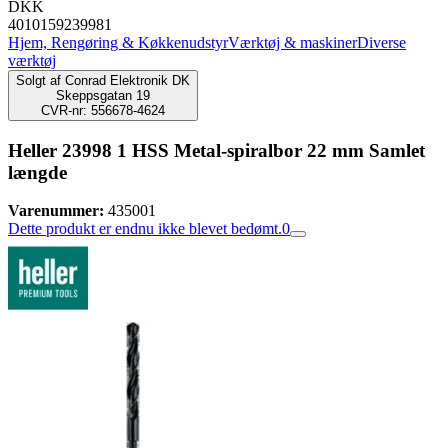
DKK
4010159239981
Hjem, Rengøring & Køkkenudstyr
Værktøj & maskiner
Diverse
værktøj
Solgt af
Conrad Elektronik DK
Skeppsgatan 19
CVR-nr: 556678-4624
Heller 23998 1 HSS Metal-spiralbor 22 mm Samlet
længde
Varenummer:
435001
Dette produkt er endnu ikke blevet bedømt.
0