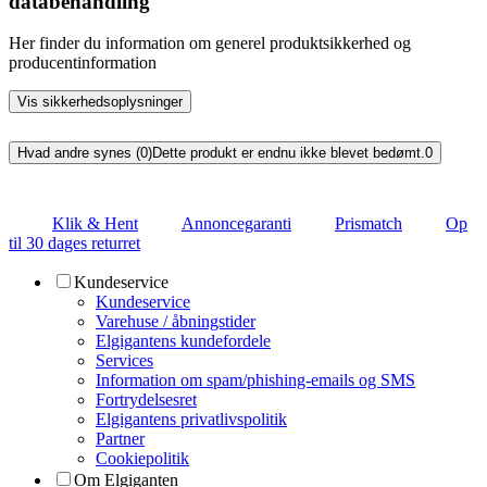
databehandling
Her finder du information om generel produktsikkerhed og
producentinformation
Vis sikkerhedsoplysninger
Hvad andre synes (0)
Dette produkt er endnu ikke blevet bedømt.
0
Klik & Hent
Annoncegaranti
Prismatch
Op
til 30 dages returret
Kundeservice
Kundeservice
Varehuse / åbningstider
Elgigantens kundefordele
Services
Information om spam/phishing-emails og SMS
Fortrydelsesret
Elgigantens privatlivspolitik
Partner
Cookiepolitik
Om Elgiganten