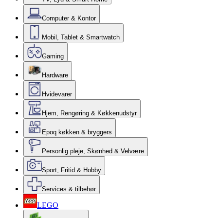
Computer & Kontor
Mobil, Tablet & Smartwatch
Gaming
Hardware
Hvidevarer
Hjem, Rengøring & Køkkenudstyr
Epoq køkken & bryggers
Personlig pleje, Skønhed & Velvære
Sport, Fritid & Hobby
Services & tilbehør
LEGO