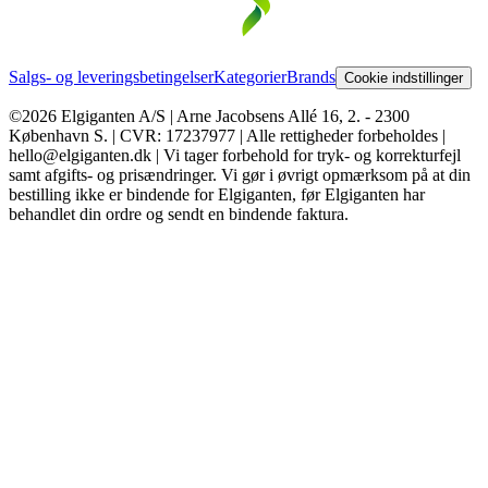
Salgs- og leveringsbetingelser
Kategorier
Brands
Cookie indstillinger
©2026 Elgiganten A/S | Arne Jacobsens Allé 16, 2. - 2300
København S. | CVR: 17237977 | Alle rettigheder forbeholdes |
hello@elgiganten.dk | Vi tager forbehold for tryk- og korrekturfejl
samt afgifts- og prisændringer. Vi gør i øvrigt opmærksom på at din
bestilling ikke er bindende for Elgiganten, før Elgiganten har
behandlet din ordre og sendt en bindende faktura.