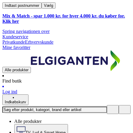
Indtast postnummer
Vælg
Mix & Match - spar 1.000 kr. for hver 4.000 kr. du køber for.
Klik
her
Spring navigationen over
Kundeservice
Privatkunde
Erhvervskunde
Mine favoritter
Alle produkter
Find butik
Log ind
Indkøbskurv
Alle produkter
TV, Lyd & Smart Home