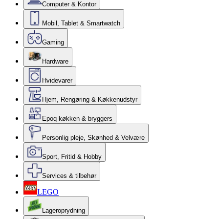
Computer & Kontor
Mobil, Tablet & Smartwatch
Gaming
Hardware
Hvidevarer
Hjem, Rengøring & Køkkenudstyr
Epoq køkken & bryggers
Personlig pleje, Skønhed & Velvære
Sport, Fritid & Hobby
Services & tilbehør
LEGO
Lageroprydning