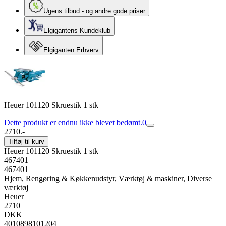
Ugens tilbud - og andre gode priser
Elgigantens Kundeklub
Elgiganten Erhverv
Heuer 101120 Skruestik 1 stk
Dette produkt er endnu ikke blevet bedømt.
0
2710.-
Tilføj til kurv
Heuer 101120 Skruestik 1 stk
467401
467401
Hjem, Rengøring & Køkkenudstyr, Værktøj & maskiner, Diverse
værktøj
Heuer
2710
DKK
4010898101204