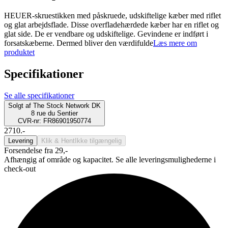
HEUER-skruestikken med påskruede, udskiftelige kæber med riflet
og glat arbejdsflade. Disse overfladehærdede kæber har en riflet og
glat side. De er vendbare og udskiftelige. Gevindene er indført i
forsatskæberne. Dermed bliver den værdifulde
Læs mere om
produktet
Specifikationer
Se alle specifikationer
Solgt af
The Stock Network DK
8 rue du Sentier
CVR-nr: FR86901950774
2710.-
Levering
Klik & Hent
Ikke tilgængelig
Forsendelse fra 29,-
Afhængig af område og kapacitet. Se alle leveringsmulighederne i
check-out