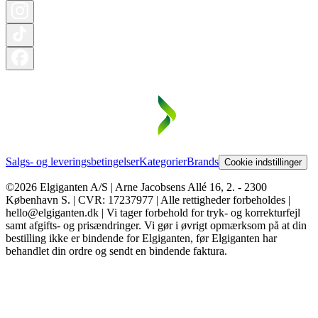
Salgs- og leveringsbetingelser
Kategorier
Brands
Cookie indstillinger
©2026 Elgiganten A/S | Arne Jacobsens Allé 16, 2. - 2300
København S. | CVR: 17237977 | Alle rettigheder forbeholdes |
hello@elgiganten.dk | Vi tager forbehold for tryk- og korrekturfejl
samt afgifts- og prisændringer. Vi gør i øvrigt opmærksom på at din
bestilling ikke er bindende for Elgiganten, før Elgiganten har
behandlet din ordre og sendt en bindende faktura.