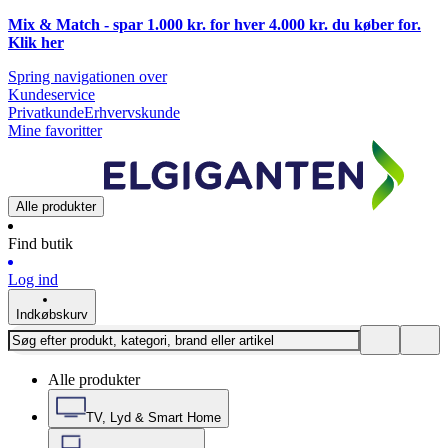
Mix & Match - spar 1.000 kr. for hver 4.000 kr. du køber for.
Klik
her
Spring navigationen over
Kundeservice
Privatkunde
Erhvervskunde
Mine favoritter
Alle produkter
Find butik
Log ind
Indkøbskurv
Alle produkter
TV, Lyd & Smart Home