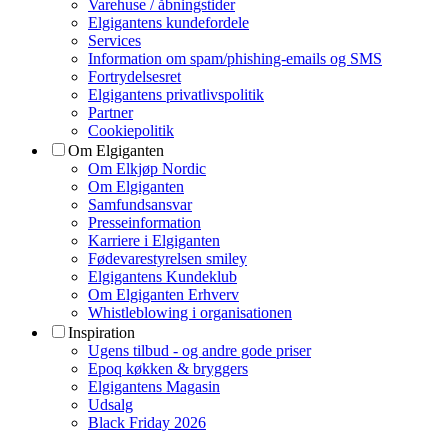
Varehuse / åbningstider
Elgigantens kundefordele
Services
Information om spam/phishing-emails og SMS
Fortrydelsesret
Elgigantens privatlivspolitik
Partner
Cookiepolitik
Om Elgiganten
Om Elkjøp Nordic
Om Elgiganten
Samfundsansvar
Presseinformation
Karriere i Elgiganten
Fødevarestyrelsen smiley
Elgigantens Kundeklub
Om Elgiganten Erhverv
Whistleblowing i organisationen
Inspiration
Ugens tilbud - og andre gode priser
Epoq køkken & bryggers
Elgigantens Magasin
Udsalg
Black Friday 2026