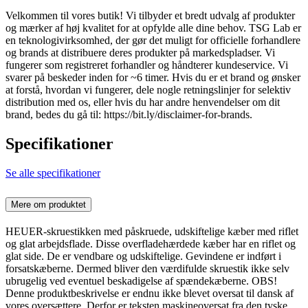
Velkommen til vores butik! Vi tilbyder et bredt udvalg af produkter
og mærker af høj kvalitet for at opfylde alle dine behov. TSG Lab er
en teknologivirksomhed, der gør det muligt for officielle forhandlere
og brands at distribuere deres produkter på markedspladser. Vi
fungerer som registreret forhandler og håndterer kundeservice. Vi
svarer på beskeder inden for ~6 timer. Hvis du er et brand og ønsker
at forstå, hvordan vi fungerer, dele nogle retningslinjer for selektiv
distribution med os, eller hvis du har andre henvendelser om dit
brand, bedes du gå til: https://bit.ly/disclaimer-for-brands.
Specifikationer
Se alle specifikationer
Mere om produktet
HEUER-skruestikken med påskruede, udskiftelige kæber med riflet
og glat arbejdsflade. Disse overfladehærdede kæber har en riflet og
glat side. De er vendbare og udskiftelige. Gevindene er indført i
forsatskæberne. Dermed bliver den værdifulde skruestik ikke selv
ubrugelig ved eventuel beskadigelse af spændekæberne. OBS!
Denne produktbeskrivelse er endnu ikke blevet oversat til dansk af
vores oversættere. Derfor er teksten maskineoversat fra den tyske