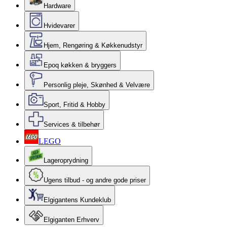
Hardware
Hvidevarer
Hjem, Rengøring & Køkkenudstyr
Epoq køkken & bryggers
Personlig pleje, Skønhed & Velvære
Sport, Fritid & Hobby
Services & tilbehør
LEGO
Lageroprydning
Ugens tilbud - og andre gode priser
Elgigantens Kundeklub
Elgiganten Erhverv