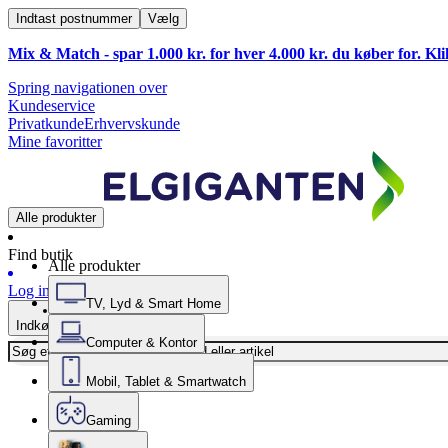
Indtast postnummer
Vælg
Mix & Match - spar 1.000 kr. for hver 4.000 kr. du køber for. Kl
Spring navigationen over
Kundeservice
Privatkunde
Erhvervskunde
Mine favoritter
Alle produkter
Find butik
Alle produkter
Log ind
TV, Lyd & Smart Home
Indkøbskurv
Computer & Kontor
Mobil, Tablet & Smartwatch
Gaming