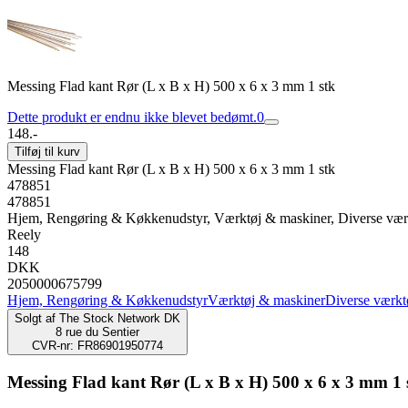
Messing Flad kant Rør (L x B x H) 500 x 6 x 3 mm 1 stk
Dette produkt er endnu ikke blevet bedømt.
0
148.-
Tilføj til kurv
Messing Flad kant Rør (L x B x H) 500 x 6 x 3 mm 1 stk
478851
478851
Hjem, Rengøring & Køkkenudstyr, Værktøj & maskiner, Diverse vær
Reely
148
DKK
2050000675799
Hjem, Rengøring & Køkkenudstyr
Værktøj & maskiner
Diverse værkt
Solgt af
The Stock Network DK
8 rue du Sentier
CVR-nr: FR86901950774
Messing Flad kant Rør (L x B x H) 500 x 6 x 3 mm 1 