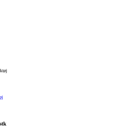
ktøj
øj
stk