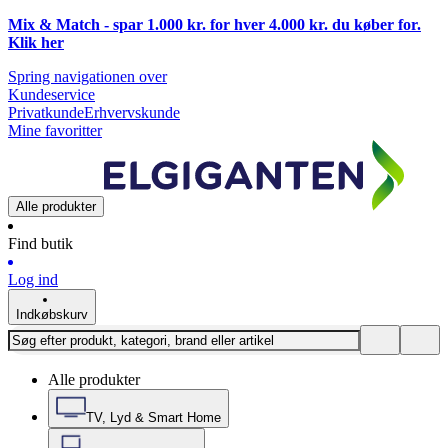
Mix & Match - spar 1.000 kr. for hver 4.000 kr. du køber for.
Klik
her
Spring navigationen over
Kundeservice
Privatkunde
Erhvervskunde
Mine favoritter
Alle produkter
Find butik
Log ind
Indkøbskurv
Alle produkter
TV, Lyd & Smart Home