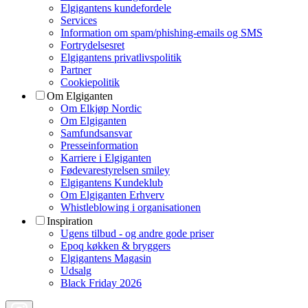
Elgigantens kundefordele
Services
Information om spam/phishing-emails og SMS
Fortrydelsesret
Elgigantens privatlivspolitik
Partner
Cookiepolitik
Om Elgiganten
Om Elkjøp Nordic
Om Elgiganten
Samfundsansvar
Presseinformation
Karriere i Elgiganten
Fødevarestyrelsen smiley
Elgigantens Kundeklub
Om Elgiganten Erhverv
Whistleblowing i organisationen
Inspiration
Ugens tilbud - og andre gode priser
Epoq køkken & bryggers
Elgigantens Magasin
Udsalg
Black Friday 2026