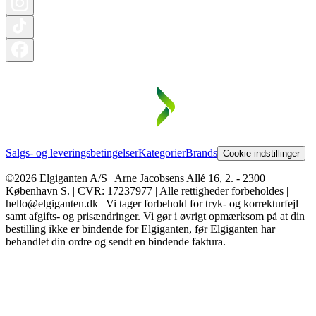
Salgs- og leveringsbetingelser
Kategorier
Brands
Cookie indstillinger
©2026 Elgiganten A/S | Arne Jacobsens Allé 16, 2. - 2300
København S. | CVR: 17237977 | Alle rettigheder forbeholdes |
hello@elgiganten.dk | Vi tager forbehold for tryk- og korrekturfejl
samt afgifts- og prisændringer. Vi gør i øvrigt opmærksom på at din
bestilling ikke er bindende for Elgiganten, før Elgiganten har
behandlet din ordre og sendt en bindende faktura.