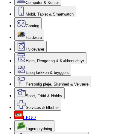
Computer & Kontor
Mobil, Tablet & Smartwatch
Gaming
Hardware
Hvidevarer
Hjem, Rengøring & Køkkenudstyr
Epoq køkken & bryggers
Personlig pleje, Skønhed & Velvære
Sport, Fritid & Hobby
Services & tilbehør
LEGO
Lageroprydning