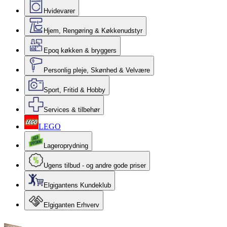
Hvidevarer
Hjem, Rengøring & Køkkenudstyr
Epoq køkken & bryggers
Personlig pleje, Skønhed & Velvære
Sport, Fritid & Hobby
Services & tilbehør
LEGO
Lageroprydning
Ugens tilbud - og andre gode priser
Elgigantens Kundeklub
Elgiganten Erhverv