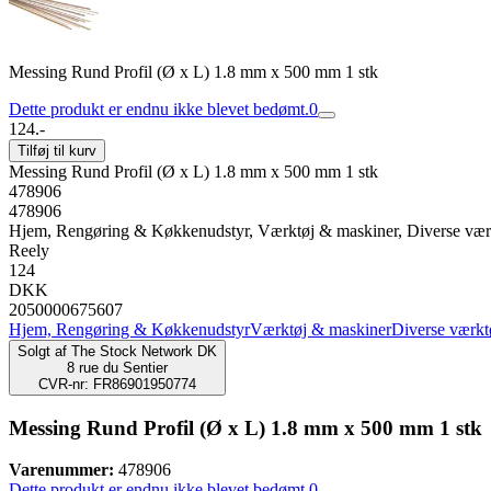
Messing Rund Profil (Ø x L) 1.8 mm x 500 mm 1 stk
Dette produkt er endnu ikke blevet bedømt.
0
124.-
Tilføj til kurv
Messing Rund Profil (Ø x L) 1.8 mm x 500 mm 1 stk
478906
478906
Hjem, Rengøring & Køkkenudstyr, Værktøj & maskiner, Diverse vær
Reely
124
DKK
2050000675607
Hjem, Rengøring & Køkkenudstyr
Værktøj & maskiner
Diverse værkt
Solgt af
The Stock Network DK
8 rue du Sentier
CVR-nr: FR86901950774
Messing Rund Profil (Ø x L) 1.8 mm x 500 mm 1 stk
Varenummer:
478906
Dette produkt er endnu ikke blevet bedømt.
0