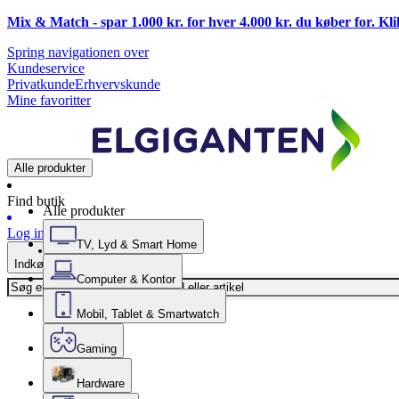
Mix & Match - spar 1.000 kr. for hver 4.000 kr. du køber for. Kl
Spring navigationen over
Kundeservice
Privatkunde
Erhvervskunde
Mine favoritter
Alle produkter
Find butik
Alle produkter
Log ind
TV, Lyd & Smart Home
Indkøbskurv
Computer & Kontor
Mobil, Tablet & Smartwatch
Gaming
Hardware