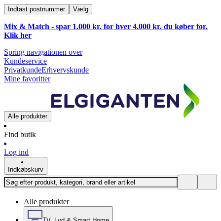
Indtast postnummer
Vælg
Mix & Match - spar 1.000 kr. for hver 4.000 kr. du køber for.
Klik
her
Spring navigationen over
Kundeservice
Privatkunde
Erhvervskunde
Mine favoritter
Alle produkter
Find butik
Log ind
Indkøbskurv
Alle produkter
TV, Lyd & Smart Home