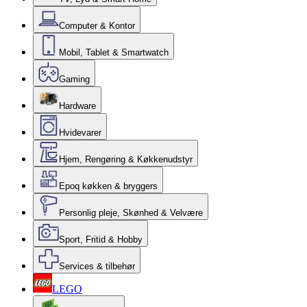
Computer & Kontor
Mobil, Tablet & Smartwatch
Gaming
Hardware
Hvidevarer
Hjem, Rengøring & Køkkenudstyr
Epoq køkken & bryggers
Personlig pleje, Skønhed & Velvære
Sport, Fritid & Hobby
Services & tilbehør
LEGO