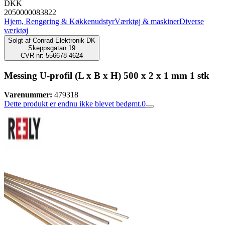
DKK
2050000083822
Hjem, Rengøring & Køkkenudstyr
Værktøj & maskiner
Diverse
værktøj
Solgt af
Conrad Elektronik DK
Skeppsgatan 19
CVR-nr: 556678-4624
Messing U-profil (L x B x H) 500 x 2 x 1 mm 1 stk
Varenummer:
479318
Dette produkt er endnu ikke blevet bedømt.
0