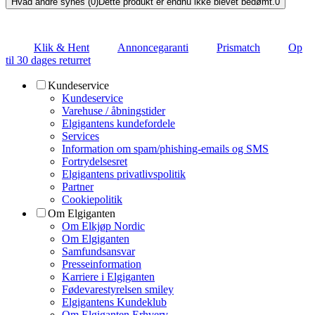
Hvad andre synes (0)
Dette produkt er endnu ikke blevet bedømt.
0
Klik & Hent
Annoncegaranti
Prismatch
Op
til 30 dages returret
Kundeservice
Kundeservice
Varehuse / åbningstider
Elgigantens kundefordele
Services
Information om spam/phishing-emails og SMS
Fortrydelsesret
Elgigantens privatlivspolitik
Partner
Cookiepolitik
Om Elgiganten
Om Elkjøp Nordic
Om Elgiganten
Samfundsansvar
Presseinformation
Karriere i Elgiganten
Fødevarestyrelsen smiley
Elgigantens Kundeklub
Om Elgiganten Erhverv