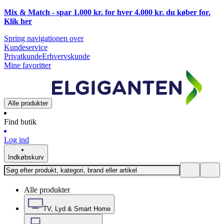
Mix & Match - spar 1.000 kr. for hver 4.000 kr. du køber for.
Klik
her
Spring navigationen over
Kundeservice
Privatkunde
Erhvervskunde
Mine favoritter
Alle produkter
Find butik
Log ind
Indkøbskurv
Alle produkter
TV, Lyd & Smart Home