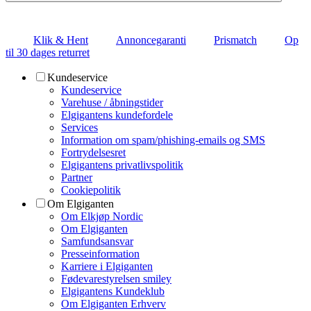
Klik & Hent
Annoncegaranti
Prismatch
Op
til 30 dages returret
Kundeservice
Kundeservice
Varehuse / åbningstider
Elgigantens kundefordele
Services
Information om spam/phishing-emails og SMS
Fortrydelsesret
Elgigantens privatlivspolitik
Partner
Cookiepolitik
Om Elgiganten
Om Elkjøp Nordic
Om Elgiganten
Samfundsansvar
Presseinformation
Karriere i Elgiganten
Fødevarestyrelsen smiley
Elgigantens Kundeklub
Om Elgiganten Erhverv