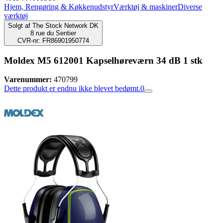
Hjem, Rengøring & Køkkenudstyr
Værktøj & maskiner
Diverse
værktøj
Solgt af
The Stock Network DK
8 rue du Sentier
CVR-nr: FR86901950774
Moldex M5 612001 Kapselhøreværn 34 dB 1 stk
Varenummer:
470799
Dette produkt er endnu ikke blevet bedømt.
0