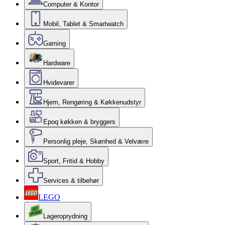
Computer & Kontor
Mobil, Tablet & Smartwatch
Gaming
Hardware
Hvidevarer
Hjem, Rengøring & Køkkenudstyr
Epoq køkken & bryggers
Personlig pleje, Skønhed & Velvære
Sport, Fritid & Hobby
Services & tilbehør
LEGO
Lageroprydning