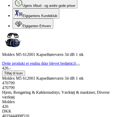
Ugens tilbud - og andre gode priser
Elgigantens Kundeklub
Elgiganten Erhverv
Moldex M5 612001 Kapselhøreværn 34 dB 1 stk
Dette produkt er endnu ikke blevet bedømt.
0
426.-
Tilføj til kurv
Moldex M5 612001 Kapselhøreværn 34 dB 1 stk
470799
470799
Hjem, Rengøring & Køkkenudstyr, Værktøj & maskiner, Diverse
værktøj
Moldex
426
DKK
4019444008516