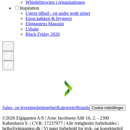
Whistleblowing i organisationen
Inspiration
Ugens tilbud - og andre gode priser
Epoq køkken & bryggers
Elgigantens Magasin
Udsalg
Black Friday 2026
Salgs- og leveringsbetingelser
Kategorier
Brands
Cookie indstillinger
©2026 Elgiganten A/S | Arne Jacobsens Allé 16, 2. - 2300
København S. | CVR: 17237977 | Alle rettigheder forbeholdes |
hello@elgiganten.dk | Vi tager forbehold for tryk- og korrekturfejl