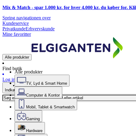
Mix & Match - spar 1.000 kr. for hver 4.000 kr. du køber for. Kl
Spring navigationen over
Kundeservice
Privatkunde
Erhvervskunde
Mine favoritter
Alle produkter
Find butik
Alle produkter
Log ind
TV, Lyd & Smart Home
Indkøbskurv
Computer & Kontor
Mobil, Tablet & Smartwatch
Gaming
Hardware