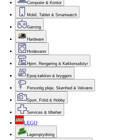
Computer & Kontor
Mobil, Tablet & Smartwatch
Gaming
Hardware
Hvidevarer
Hjem, Rengøring & Køkkenudstyr
Epoq køkken & bryggers
Personlig pleje, Skønhed & Velvære
Sport, Fritid & Hobby
Services & tilbehør
LEGO
Lageroprydning