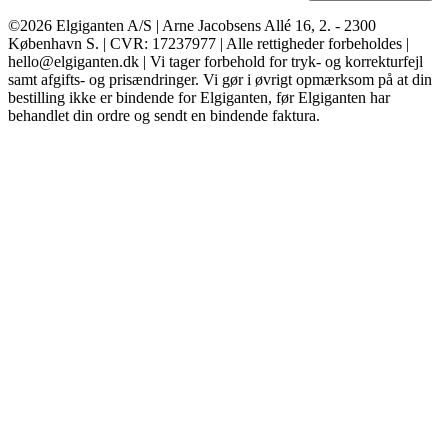
©2026 Elgiganten A/S | Arne Jacobsens Allé 16, 2. - 2300
København S. | CVR: 17237977 | Alle rettigheder forbeholdes |
hello@elgiganten.dk | Vi tager forbehold for tryk- og korrekturfejl
samt afgifts- og prisændringer. Vi gør i øvrigt opmærksom på at din
bestilling ikke er bindende for Elgiganten, før Elgiganten har
behandlet din ordre og sendt en bindende faktura.