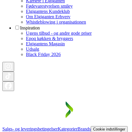
Karriere i Elgiganten
Fødevarestyrelsen smiley
Elgigantens Kundeklub
Om Elgiganten Erhverv
Whistleblowing i organisationen
Inspiration
Ugens tilbud - og andre gode priser
Epoq køkken & bryggers
Elgigantens Magasin
Udsalg
Black Friday 2026
Salgs- og leveringsbetingelser
Kategorier
Brands
Cookie indstillinger