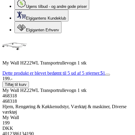
Ugens tilbud - og andre gode priser
Elgigantens Kundeklub
Elgiganten Erhverv
My Wall HZ22WL Transportrullevogn 1 stk
Dette produkt er blevet bedømt til 5 ud af 5 stjerner.
5
1
199.-
Tilføj til kurv
My Wall HZ22WL Transportrullevogn 1 stk
468318
468318
Hjem, Rengøring & Køkkenudstyr, Værktøj & maskiner, Diverse
værktøj
My Wall
199
DKK
4012386134190