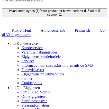
Hvad andre synes (1)
Dette produkt er blevet bedømt til 5 ud af 5
stjerner.
5
1
Klik & Hent
Annoncegaranti
Prismatch
Op
til 30 dages returret
Kundeservice
Kundeservice
Varehuse / åbningstider
Elgigantens kundefordele
Services
Information om spam/phishing-emails og SMS
Fortrydelsesret
Elgigantens privatlivspolitik
Partner
Cookiepolitik
Om Elgiganten
Om Elkjøp Nordic
Om Elgiganten
Samfundsansvar
Presseinformation