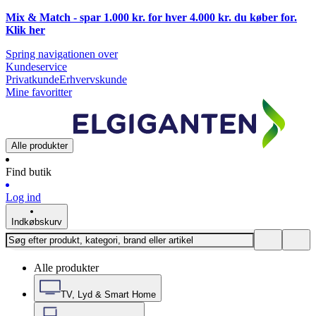
Mix & Match - spar 1.000 kr. for hver 4.000 kr. du køber for.
Klik
her
Spring navigationen over
Kundeservice
Privatkunde
Erhvervskunde
Mine favoritter
Alle produkter
Find butik
Log ind
Indkøbskurv
Alle produkter
TV, Lyd & Smart Home