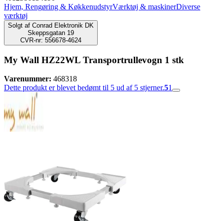
Hjem, Rengøring & Køkkenudstyr
Værktøj & maskiner
Diverse
værktøj
Solgt af
Conrad Elektronik DK
Skeppsgatan 19
CVR-nr: 556678-4624
My Wall HZ22WL Transportrullevogn 1 stk
Varenummer:
468318
Dette produkt er blevet bedømt til 5 ud af 5 stjerner.
5
1