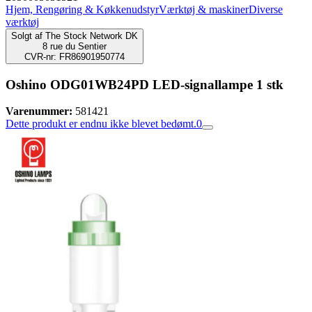
Hjem, Rengøring & Køkkenudstyr
Værktøj & maskiner
Diverse
værktøj
Solgt af
The Stock Network DK
8 rue du Sentier
CVR-nr: FR86901950774
Oshino OD­G01WB­24PD LED-signallampe 1 stk
Varenummer:
581421
Dette produkt er endnu ikke blevet bedømt.
0