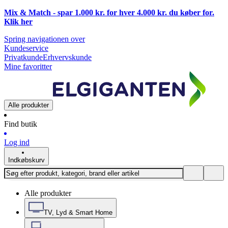
Mix & Match - spar 1.000 kr. for hver 4.000 kr. du køber for.
Klik
her
Spring navigationen over
Kundeservice
Privatkunde
Erhvervskunde
Mine favoritter
Alle produkter
Find butik
Log ind
Indkøbskurv
Alle produkter
TV, Lyd & Smart Home