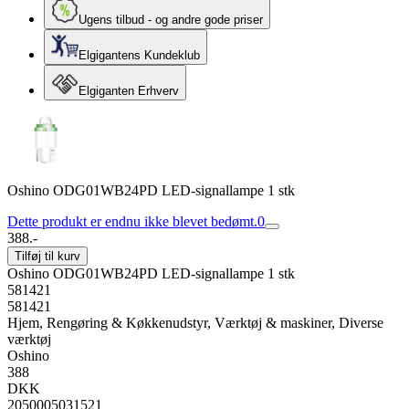
Ugens tilbud - og andre gode priser
Elgigantens Kundeklub
Elgiganten Erhverv
Oshino OD­G01WB­24PD LED-signallampe 1 stk
Dette produkt er endnu ikke blevet bedømt.
0
388.-
Tilføj til kurv
Oshino OD­G01WB­24PD LED-signallampe 1 stk
581421
581421
Hjem, Rengøring & Køkkenudstyr, Værktøj & maskiner, Diverse
værktøj
Oshino
388
DKK
2050005031521