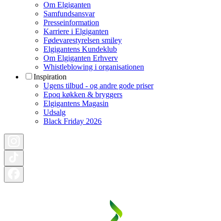
Om Elgiganten
Samfundsansvar
Presseinformation
Karriere i Elgiganten
Fødevarestyrelsen smiley
Elgigantens Kundeklub
Om Elgiganten Erhverv
Whistleblowing i organisationen
Inspiration
Ugens tilbud - og andre gode priser
Epoq køkken & bryggers
Elgigantens Magasin
Udsalg
Black Friday 2026