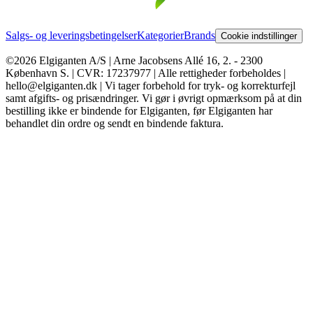
Salgs- og leveringsbetingelser
Kategorier
Brands
Cookie indstillinger
©2026 Elgiganten A/S | Arne Jacobsens Allé 16, 2. - 2300
København S. | CVR: 17237977 | Alle rettigheder forbeholdes |
hello@elgiganten.dk | Vi tager forbehold for tryk- og korrekturfejl
samt afgifts- og prisændringer. Vi gør i øvrigt opmærksom på at din
bestilling ikke er bindende for Elgiganten, før Elgiganten har
behandlet din ordre og sendt en bindende faktura.