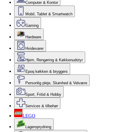
Computer & Kontor
Mobil, Tablet & Smartwatch
Gaming
Hardware
Hvidevarer
Hjem, Rengøring & Køkkenudstyr
Epoq køkken & bryggers
Personlig pleje, Skønhed & Velvære
Sport, Fritid & Hobby
Services & tilbehør
LEGO
Lageroprydning