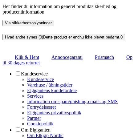
Her finder du information om generel produktsikkerhed og
producentinformation
Vis sikkerhedsoplysninger
Hvad andre synes (0)
Dette produkt er endnu ikke blevet bedømt.
0
Klik & Hent
Annoncegaranti
Prismatch
Op
til 30 dages returret
Kundeservice
Kundeservice
Varehuse / åbningstider
Elgigantens kundefordele
Services
Information om spam/phishing-emails og SMS
Fortrydelsesret
Elgigantens privatlivspolitik
Partner
Cookiepolitik
Om Elgiganten
Om Elkjøp Nordic