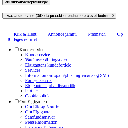
Vis sikkerhedsoplysninger
Hvad andre synes (0)
Dette produkt er endnu ikke blevet bedømt.
0
Klik & Hent
Annoncegaranti
Prismatch
Op
til 30 dages returret
Kundeservice
Kundeservice
Varehuse / åbningstider
Elgigantens kundefordele
Services
Information om spam/phishing-emails og SMS
Fortrydelsesret
Elgigantens privatlivspolitik
Partner
Cookiepolitik
Om Elgiganten
Om Elkjøp Nordic
Om Elgiganten
Samfundsansvar
Presseinformation
Karriere i Elgiganten