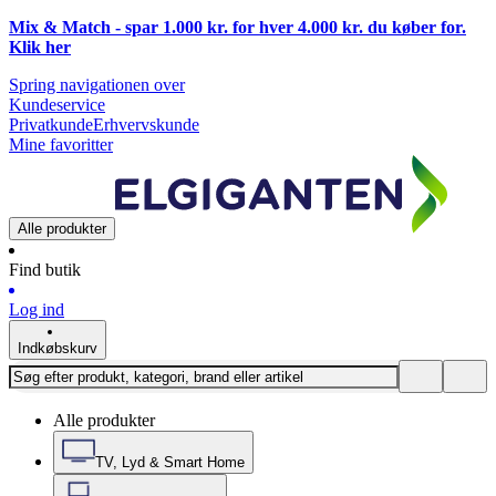
Mix & Match - spar 1.000 kr. for hver 4.000 kr. du køber for.
Klik
her
Spring navigationen over
Kundeservice
Privatkunde
Erhvervskunde
Mine favoritter
Alle produkter
Find butik
Log ind
Indkøbskurv
Alle produkter
TV, Lyd & Smart Home