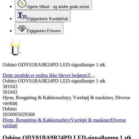
Ugens tilbud - og andre gode priser
Elgigantens Kundeklub
Elgiganten Erhverv
Oshino OD­Y01BA9R­24PD LED-signallampe 1 stk
Dette produkt er endnu ikke blevet bedømt.
0
Oshino OD­Y01BA9R­24PD LED-signallampe 1 stk
581043
581043
Hjem, Rengøring & Køkkenudstyr, Værktøj & maskiner, Diverse
værktøj
Oshino
2050005029368
Hjem, Rengøring & Køkkenudstyr
Værktøj & maskiner
Diverse
værktøj
Oshino OD­Y01BA9R­24PD LED-signallampe 1 stk