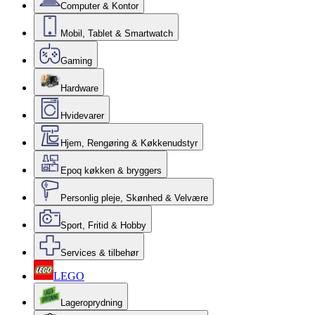
Computer & Kontor
Mobil, Tablet & Smartwatch
Gaming
Hardware
Hvidevarer
Hjem, Rengøring & Køkkenudstyr
Epoq køkken & bryggers
Personlig pleje, Skønhed & Velvære
Sport, Fritid & Hobby
Services & tilbehør
LEGO
Lageroprydning