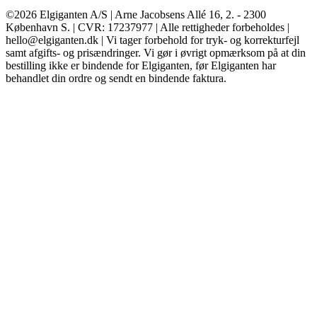
©2026 Elgiganten A/S | Arne Jacobsens Allé 16, 2. - 2300
København S. | CVR: 17237977 | Alle rettigheder forbeholdes |
hello@elgiganten.dk | Vi tager forbehold for tryk- og korrekturfejl
samt afgifts- og prisændringer. Vi gør i øvrigt opmærksom på at din
bestilling ikke er bindende for Elgiganten, før Elgiganten har
behandlet din ordre og sendt en bindende faktura.