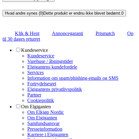
Hvad andre synes (0)
Dette produkt er endnu ikke blevet bedømt.
0
Klik & Hent
Annoncegaranti
Prismatch
Op
til 30 dages returret
Kundeservice
Kundeservice
Varehuse / åbningstider
Elgigantens kundefordele
Services
Information om spam/phishing-emails og SMS
Fortrydelsesret
Elgigantens privatlivspolitik
Partner
Cookiepolitik
Om Elgiganten
Om Elkjøp Nordic
Om Elgiganten
Samfundsansvar
Presseinformation
Karriere i Elgiganten