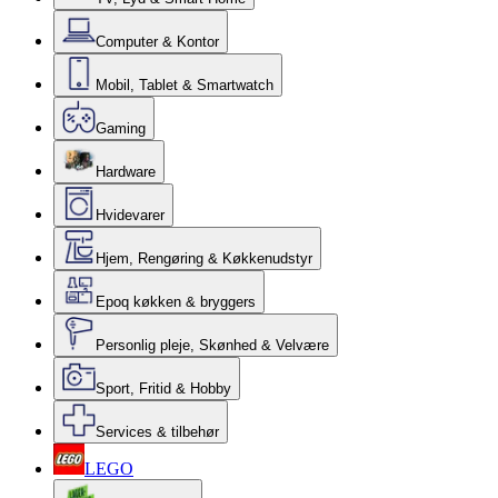
Computer & Kontor
Mobil, Tablet & Smartwatch
Gaming
Hardware
Hvidevarer
Hjem, Rengøring & Køkkenudstyr
Epoq køkken & bryggers
Personlig pleje, Skønhed & Velvære
Sport, Fritid & Hobby
Services & tilbehør
LEGO