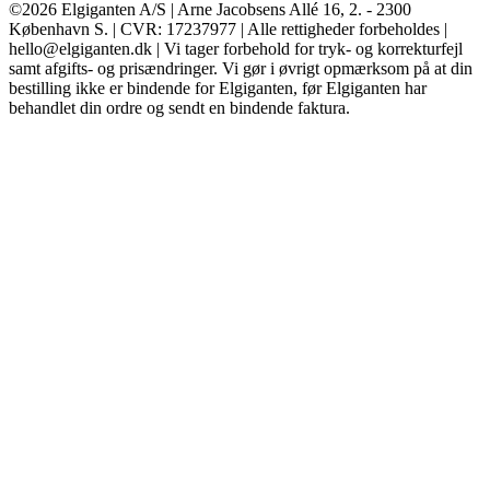
©2026 Elgiganten A/S | Arne Jacobsens Allé 16, 2. - 2300
København S. | CVR: 17237977 | Alle rettigheder forbeholdes |
hello@elgiganten.dk | Vi tager forbehold for tryk- og korrekturfejl
samt afgifts- og prisændringer. Vi gør i øvrigt opmærksom på at din
bestilling ikke er bindende for Elgiganten, før Elgiganten har
behandlet din ordre og sendt en bindende faktura.