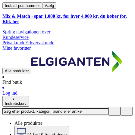
Indtast postnummer
Vælg
Mix & Match - spar 1.000 kr. for hver 4.000 kr. du køber for.
Klik
her
Spring navigationen over
Kundeservice
Privatkunde
Erhvervskunde
Mine favoritter
Alle produkter
Find butik
Log ind
Indkøbskurv
Alle produkter
TV, Lyd & Smart Home