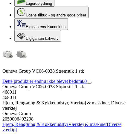
Lageroprydning
Ugens tilbud - og andre gode priser
Elgigantens Kundeklub
Elgiganten Erhverv
Ouneva Group VC06-0038 Strømstik 1 stk
Dette produkt er endnu ikke blevet bedømt.
0
Ouneva Group VC06-0038 Strømstik 1 stk
468011
468011
Hjem, Rengøring & Køkkenudstyr, Værktøj & maskiner, Diverse
værktøj
Ouneva Group
2050006493298
Hjem, Rengøring & Køkkenudstyr
Værktøj & maskiner
Diverse
værktøj