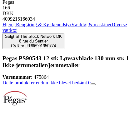
Pegas
166
DKK
4009215166934
Hjem, Rengøring & Køkkenudstyr
Værktøj & maskiner
Diverse
værktøj
Solgt af
The Stock Network DK
8 rue du Sentier
CVR-nr: FR86901950774
Pegas PS90543 12 stk Løvsavblade 130 mm str. 1
Ikke-jernmetaller/jernmetaller
Varenummer:
475864
Dette produkt er endnu ikke blevet bedømt.
0