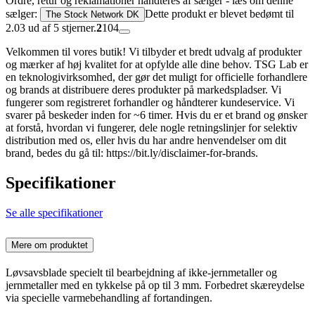
Ordre, retur og reklamationer håndteres af sælger - læs om denne
sælger:
Dette produkt er blevet bedømt til
The Stock Network DK
2.03 ud af 5 stjerner.
2
104
Velkommen til vores butik! Vi tilbyder et bredt udvalg af produkter
og mærker af høj kvalitet for at opfylde alle dine behov. TSG Lab er
en teknologivirksomhed, der gør det muligt for officielle forhandlere
og brands at distribuere deres produkter på markedspladser. Vi
fungerer som registreret forhandler og håndterer kundeservice. Vi
svarer på beskeder inden for ~6 timer. Hvis du er et brand og ønsker
at forstå, hvordan vi fungerer, dele nogle retningslinjer for selektiv
distribution med os, eller hvis du har andre henvendelser om dit
brand, bedes du gå til: https://bit.ly/disclaimer-for-brands.
Specifikationer
Se alle specifikationer
Mere om produktet
Løvsavsblade specielt til bearbejdning af ikke-jernmetaller og
jernmetaller med en tykkelse på op til 3 mm. Forbedret skæreydelse
via specielle varmebehandling af fortandingen.