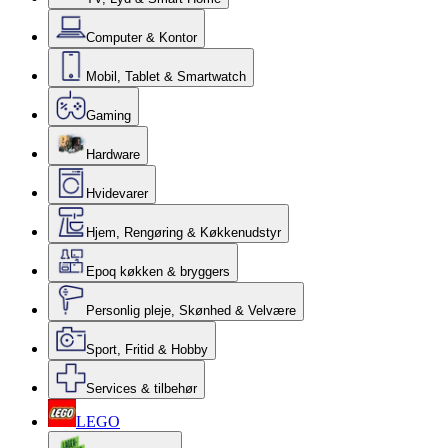
Computer & Kontor
Mobil, Tablet & Smartwatch
Gaming
Hardware
Hvidevarer
Hjem, Rengøring & Køkkenudstyr
Epoq køkken & bryggers
Personlig pleje, Skønhed & Velvære
Sport, Fritid & Hobby
Services & tilbehør
LEGO