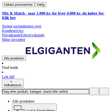
Indtast postnummer
Vælg
Mix & Match - spar 1.000 kr. for hver 4.000 kr. du køber for.
Klik
her
Spring navigationen over
Kundeservice
Privatkunde
Erhvervskunde
Mine favoritter
Alle produkter
Find butik
Log ind
Indkøbskurv
Alle produkter
TV, Lyd & Smart Home