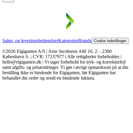
Salgs- og leveringsbetingelser
Kategorier
Brands
Cookie indstillinger
©2026 Elgiganten A/S | Arne Jacobsens Allé 16, 2. - 2300
København S. | CVR: 17237977 | Alle rettigheder forbeholdes |
hello@elgiganten.dk | Vi tager forbehold for tryk- og korrekturfejl
samt afgifts- og prisændringer. Vi gør i øvrigt opmærksom på at din
bestilling ikke er bindende for Elgiganten, før Elgiganten har
behandlet din ordre og sendt en bindende faktura.