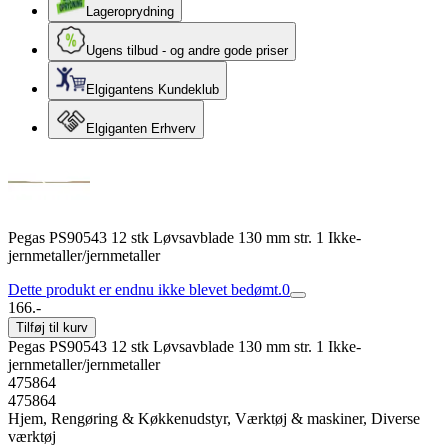
Lageroprydning
Ugens tilbud - og andre gode priser
Elgigantens Kundeklub
Elgiganten Erhverv
Pegas PS90543 12 stk Løvsavblade 130 mm str. 1 Ikke-
jernmetaller/jernmetaller
Dette produkt er endnu ikke blevet bedømt.
0
166.-
Tilføj til kurv
Pegas PS90543 12 stk Løvsavblade 130 mm str. 1 Ikke-
jernmetaller/jernmetaller
475864
475864
Hjem, Rengøring & Køkkenudstyr, Værktøj & maskiner, Diverse
værktøj