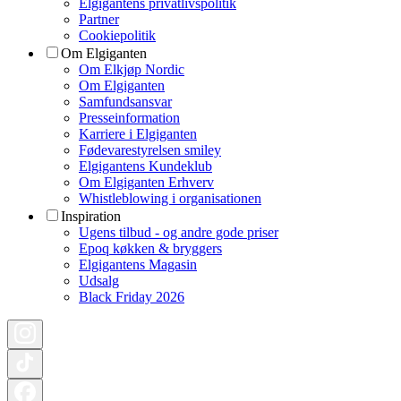
Elgigantens privatlivspolitik
Partner
Cookiepolitik
Om Elgiganten
Om Elkjøp Nordic
Om Elgiganten
Samfundsansvar
Presseinformation
Karriere i Elgiganten
Fødevarestyrelsen smiley
Elgigantens Kundeklub
Om Elgiganten Erhverv
Whistleblowing i organisationen
Inspiration
Ugens tilbud - og andre gode priser
Epoq køkken & bryggers
Elgigantens Magasin
Udsalg
Black Friday 2026