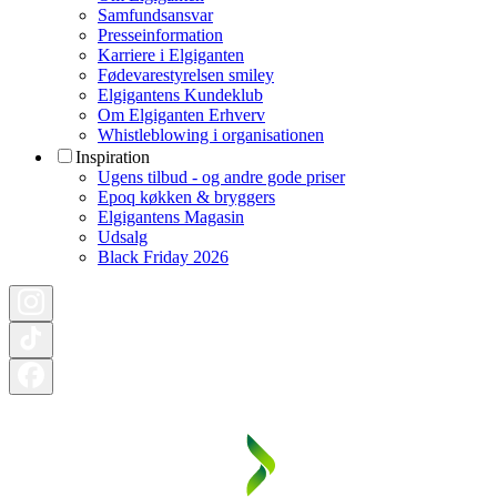
Samfundsansvar
Presseinformation
Karriere i Elgiganten
Fødevarestyrelsen smiley
Elgigantens Kundeklub
Om Elgiganten Erhverv
Whistleblowing i organisationen
Inspiration
Ugens tilbud - og andre gode priser
Epoq køkken & bryggers
Elgigantens Magasin
Udsalg
Black Friday 2026