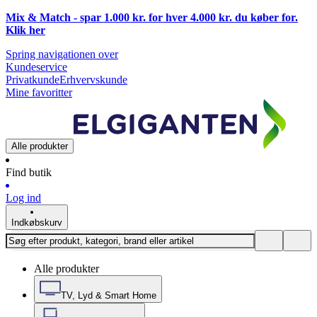
Mix & Match - spar 1.000 kr. for hver 4.000 kr. du køber for.
Klik
her
Spring navigationen over
Kundeservice
Privatkunde
Erhvervskunde
Mine favoritter
Alle produkter
Find butik
Log ind
Indkøbskurv
Alle produkter
TV, Lyd & Smart Home