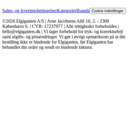
Salgs- og leveringsbetingelser
Kategorier
Brands
Cookie indstillinger
©2026 Elgiganten A/S | Arne Jacobsens Allé 16, 2. - 2300
København S. | CVR: 17237977 | Alle rettigheder forbeholdes |
hello@elgiganten.dk | Vi tager forbehold for tryk- og korrekturfejl
samt afgifts- og prisændringer. Vi gør i øvrigt opmærksom på at din
bestilling ikke er bindende for Elgiganten, før Elgiganten har
behandlet din ordre og sendt en bindende faktura.