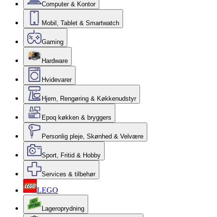
Computer & Kontor
Mobil, Tablet & Smartwatch
Gaming
Hardware
Hvidevarer
Hjem, Rengøring & Køkkenudstyr
Epoq køkken & bryggers
Personlig pleje, Skønhed & Velvære
Sport, Fritid & Hobby
Services & tilbehør
LEGO
Lageroprydning