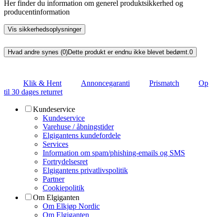
Her finder du information om generel produktsikkerhed og
producentinformation
Vis sikkerhedsoplysninger
Hvad andre synes (0)
Dette produkt er endnu ikke blevet bedømt.
0
Klik & Hent
Annoncegaranti
Prismatch
Op
til 30 dages returret
Kundeservice
Kundeservice
Varehuse / åbningstider
Elgigantens kundefordele
Services
Information om spam/phishing-emails og SMS
Fortrydelsesret
Elgigantens privatlivspolitik
Partner
Cookiepolitik
Om Elgiganten
Om Elkjøp Nordic
Om Elgiganten