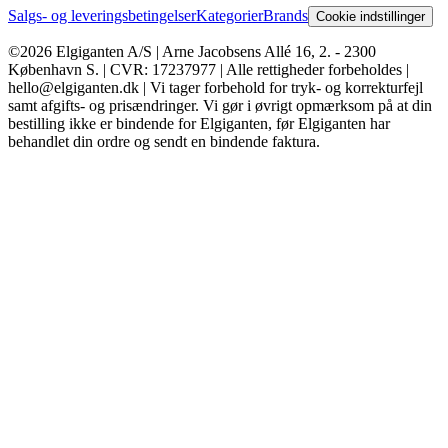
Salgs- og leveringsbetingelser
Kategorier
Brands
Cookie indstillinger
©2026 Elgiganten A/S | Arne Jacobsens Allé 16, 2. - 2300
København S. | CVR: 17237977 | Alle rettigheder forbeholdes |
hello@elgiganten.dk | Vi tager forbehold for tryk- og korrekturfejl
samt afgifts- og prisændringer. Vi gør i øvrigt opmærksom på at din
bestilling ikke er bindende for Elgiganten, før Elgiganten har
behandlet din ordre og sendt en bindende faktura.