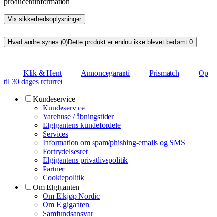
producentinformation
Vis sikkerhedsoplysninger
Hvad andre synes (0)
Dette produkt er endnu ikke blevet bedømt.
0
Klik & Hent
Annoncegaranti
Prismatch
Op
til 30 dages returret
Kundeservice
Kundeservice
Varehuse / åbningstider
Elgigantens kundefordele
Services
Information om spam/phishing-emails og SMS
Fortrydelsesret
Elgigantens privatlivspolitik
Partner
Cookiepolitik
Om Elgiganten
Om Elkjøp Nordic
Om Elgiganten
Samfundsansvar