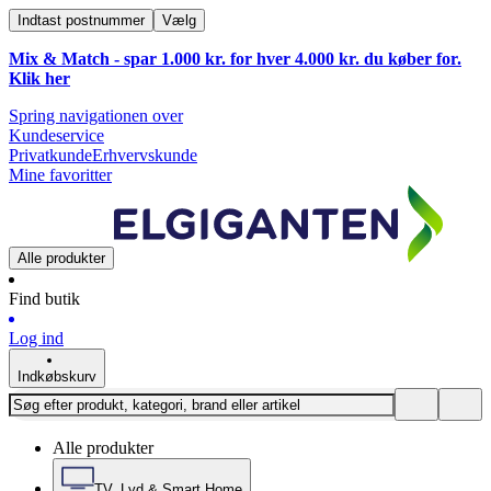
Indtast postnummer
Vælg
Mix & Match - spar 1.000 kr. for hver 4.000 kr. du køber for.
Klik
her
Spring navigationen over
Kundeservice
Privatkunde
Erhvervskunde
Mine favoritter
Alle produkter
Find butik
Log ind
Indkøbskurv
Alle produkter
TV, Lyd & Smart Home