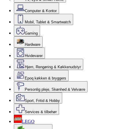
Computer & Kontor
Mobil, Tablet & Smartwatch
Gaming
Hardware
Hvidevarer
Hjem, Rengøring & Køkkenudstyr
Epoq køkken & bryggers
Personlig pleje, Skønhed & Velvære
Sport, Fritid & Hobby
Services & tilbehør
LEGO