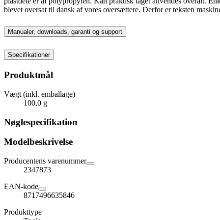
plastdele er af polypropylen. Kan praktisk taget anvendes overalt. En
blevet oversat til dansk af vores oversættere. Derfor er teksten maskine
Manualer, downloads, garanti og support
Specifikationer
Produktmål
Vægt (inkl. emballage)
100,0 g
Nøglespecifikation
Modelbeskrivelse
Producentens varenummer
2347873
EAN-kode
8717496635846
Produkttype