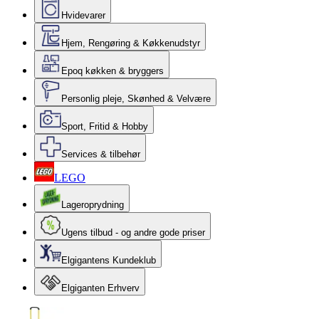
Hvidevarer
Hjem, Rengøring & Køkkenudstyr
Epoq køkken & bryggers
Personlig pleje, Skønhed & Velvære
Sport, Fritid & Hobby
Services & tilbehør
LEGO
Lageroprydning
Ugens tilbud - og andre gode priser
Elgigantens Kundeklub
Elgiganten Erhverv