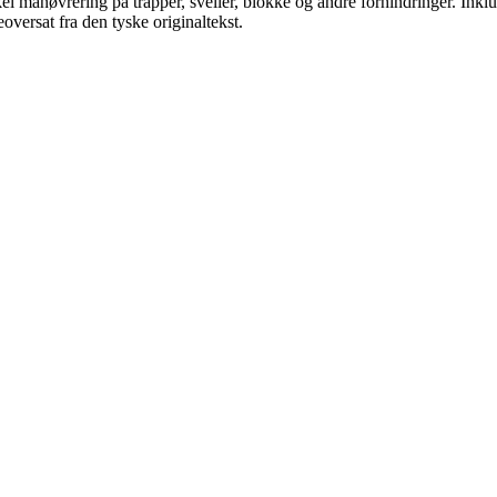
kel manøvrering på trapper, sveller, blokke og andre forhindringer. Ink
oversat fra den tyske originaltekst.