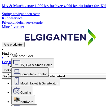
Mix & Match - spar 1.000 kr. for hver 4.000 kr. du køber for. Kl
Spring navigationen over
Kundeservice
Privatkunde
Erhvervskunde
Mine favoritter
Alle produkter
Find butik
Alle produkter
Log ind
TV, Lyd & Smart Home
Indkøbskurv
Computer & Kontor
Mobil, Tablet & Smartwatch
Gaming
Hardware