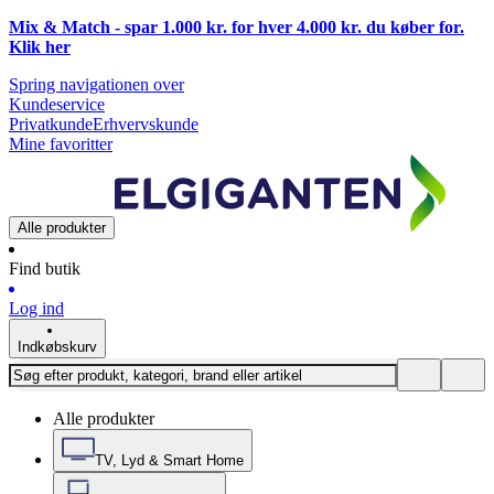
Mix & Match - spar 1.000 kr. for hver 4.000 kr. du køber for.
Klik
her
Spring navigationen over
Kundeservice
Privatkunde
Erhvervskunde
Mine favoritter
Alle produkter
Find butik
Log ind
Indkøbskurv
Alle produkter
TV, Lyd & Smart Home