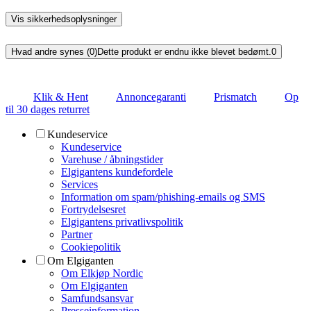
Vis sikkerhedsoplysninger
Hvad andre synes (0)
Dette produkt er endnu ikke blevet bedømt.
0
Klik & Hent
Annoncegaranti
Prismatch
Op
til 30 dages returret
Kundeservice
Kundeservice
Varehuse / åbningstider
Elgigantens kundefordele
Services
Information om spam/phishing-emails og SMS
Fortrydelsesret
Elgigantens privatlivspolitik
Partner
Cookiepolitik
Om Elgiganten
Om Elkjøp Nordic
Om Elgiganten
Samfundsansvar
Presseinformation