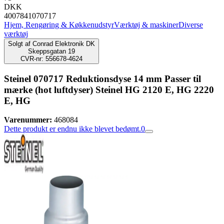
DKK
4007841070717
Hjem, Rengøring & Køkkenudstyr
Værktøj & maskiner
Diverse
værktøj
Solgt af
Conrad Elektronik DK
Skeppsgatan 19
CVR-nr: 556678-4624
Steinel 070717 Reduktionsdyse 14 mm Passer til
mærke (hot luftdyser) Steinel HG 2120 E, HG 2220
E, HG
Varenummer:
468084
Dette produkt er endnu ikke blevet bedømt.
0