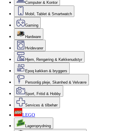
Computer & Kontor
Mobil, Tablet & Smartwatch
Gaming
Hardware
Hvidevarer
Hjem, Rengøring & Køkkenudstyr
Epoq køkken & bryggers
Personlig pleje, Skønhed & Velvære
Sport, Fritid & Hobby
Services & tilbehør
LEGO
Lageroprydning