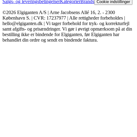
Salgs- og leveringsbetingelser
Kategorier
Brands
Cookie indstillinger
©2026 Elgiganten A/S | Arne Jacobsens Allé 16, 2. - 2300
København S. | CVR: 17237977 | Alle rettigheder forbeholdes |
hello@elgiganten.dk | Vi tager forbehold for tryk- og korrekturfejl
samt afgifts- og prisændringer. Vi gør i øvrigt opmærksom på at din
bestilling ikke er bindende for Elgiganten, før Elgiganten har
behandlet din ordre og sendt en bindende faktura.