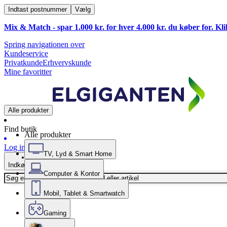
Indtast postnummer
Vælg
Mix & Match - spar 1.000 kr. for hver 4.000 kr. du køber for. Kl
Spring navigationen over
Kundeservice
Privatkunde
Erhvervskunde
Mine favoritter
Alle produkter
Find butik
Alle produkter
Log ind
TV, Lyd & Smart Home
Indkøbskurv
Computer & Kontor
Mobil, Tablet & Smartwatch
Gaming