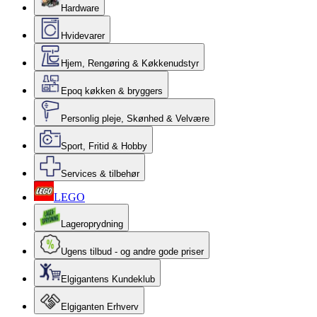
Hardware
Hvidevarer
Hjem, Rengøring & Køkkenudstyr
Epoq køkken & bryggers
Personlig pleje, Skønhed & Velvære
Sport, Fritid & Hobby
Services & tilbehør
LEGO
Lageroprydning
Ugens tilbud - og andre gode priser
Elgigantens Kundeklub
Elgiganten Erhverv