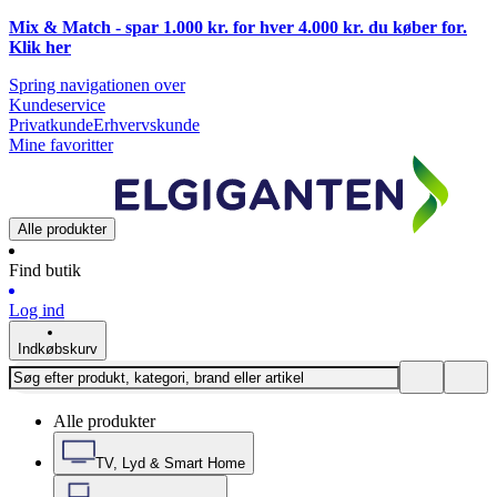
Mix & Match - spar 1.000 kr. for hver 4.000 kr. du køber for.
Klik
her
Spring navigationen over
Kundeservice
Privatkunde
Erhvervskunde
Mine favoritter
Alle produkter
Find butik
Log ind
Indkøbskurv
Alle produkter
TV, Lyd & Smart Home