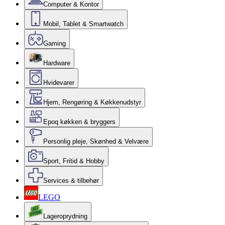
Computer & Kontor
Mobil, Tablet & Smartwatch
Gaming
Hardware
Hvidevarer
Hjem, Rengøring & Køkkenudstyr
Epoq køkken & bryggers
Personlig pleje, Skønhed & Velvære
Sport, Fritid & Hobby
Services & tilbehør
LEGO
Lageroprydning