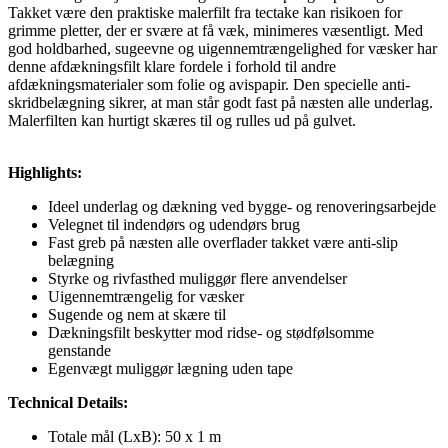
Takket være den praktiske malerfilt fra tectake kan risikoen for
grimme pletter, der er svære at få væk, minimeres væsentligt. Med
god holdbarhed, sugeevne og uigennemtrængelighed for væsker har
denne afdækningsfilt klare fordele i forhold til andre
afdækningsmaterialer som folie og avispapir. Den specielle anti-
skridbelægning sikrer, at man står godt fast på næsten alle underlag.
Malerfilten kan hurtigt skæres til og rulles ud på gulvet.
Highlights:
Ideel underlag og dækning ved bygge- og renoveringsarbejde
Velegnet til indendørs og udendørs brug
Fast greb på næsten alle overflader takket være anti-slip
belægning
Styrke og rivfasthed muliggør flere anvendelser
Uigennemtrængelig for væsker
Sugende og nem at skære til
Dækningsfilt beskytter mod ridse- og stødfølsomme
genstande
Egenvægt muliggør lægning uden tape
Technical Details:
Totale mål (LxB): 50 x 1 m