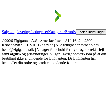
Salgs- og leveringsbetingelser
Kategorier
Brands
Cookie indstillinger
©2026 Elgiganten A/S | Arne Jacobsens Allé 16, 2. - 2300
København S. | CVR: 17237977 | Alle rettigheder forbeholdes |
hello@elgiganten.dk | Vi tager forbehold for tryk- og korrekturfejl
samt afgifts- og prisændringer. Vi gør i øvrigt opmærksom på at din
bestilling ikke er bindende for Elgiganten, før Elgiganten har
behandlet din ordre og sendt en bindende faktura.