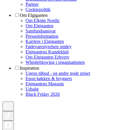
Partner
Cookiepolitik
Om Elgiganten
Om Elkjøp Nordic
Om Elgiganten
Samfundsansvar
Presseinformation
Karriere i Elgiganten
Fødevarestyrelsen smiley
Elgigantens Kundeklub
Om Elgiganten Erhverv
Whistleblowing i organisationen
Inspiration
Ugens tilbud - og andre gode priser
Epoq køkken & bryggers
Elgigantens Magasin
Udsalg
Black Friday 2026