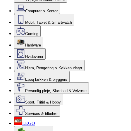
Computer & Kontor
Mobil, Tablet & Smartwatch
Gaming
Hardware
Hvidevarer
Hjem, Rengøring & Køkkenudstyr
Epoq køkken & bryggers
Personlig pleje, Skønhed & Velvære
Sport, Fritid & Hobby
Services & tilbehør
LEGO