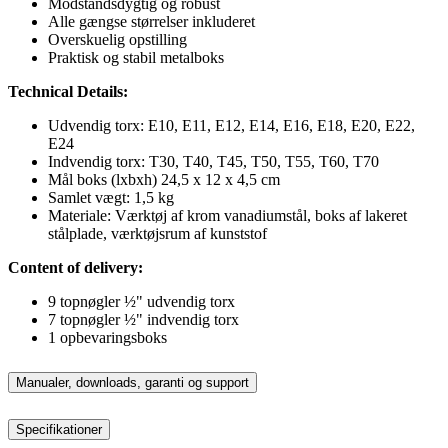
Modstandsdygtig og robust
Alle gængse størrelser inkluderet
Overskuelig opstilling
Praktisk og stabil metalboks
Technical Details:
Udvendig torx: E10, E11, E12, E14, E16, E18, E20, E22,
E24
Indvendig torx: T30, T40, T45, T50, T55, T60, T70
Mål boks (lxbxh) 24,5 x 12 x 4,5 cm
Samlet vægt: 1,5 kg
Materiale: Værktøj af krom vanadiumstål, boks af lakeret
stålplade, værktøjsrum af kunststof
Content of delivery:
9 topnøgler ½" udvendig torx
7 topnøgler ½" indvendig torx
1 opbevaringsboks
Manualer, downloads, garanti og support
Specifikationer