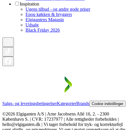
Inspiration
Ugens tilbud - og andre gode priser
Epoq køkken & bryggers
Elgigantens Magasin
Udsalg
Black Friday 2026
Salgs- og leveringsbetingelser
Kategorier
Brands
Cookie indstillinger
©2026 Elgiganten A/S | Arne Jacobsens Allé 16, 2. - 2300
København S. | CVR: 17237977 | Alle rettigheder forbeholdes |
hello@elgiganten.dk | Vi tager forbehold for tryk- og korrekturfejl
samt afgifts- og prisændringer. Vi gør i øvrigt opmærksom på at din