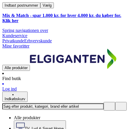
Indtast postnummer
Vælg
Mix & Match - spar 1.000 kr. for hver 4.000 kr. du køber for.
Klik
her
Spring navigationen over
Kundeservice
Privatkunde
Erhvervskunde
Mine favoritter
Alle produkter
Find butik
Log ind
Indkøbskurv
Alle produkter
TV, Lyd & Smart Home