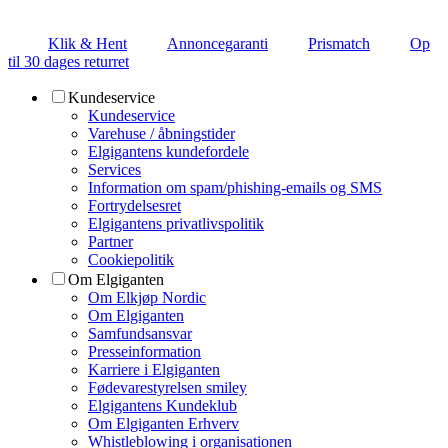
Klik & Hent
Annoncegaranti
Prismatch
Op
til 30 dages returret
Kundeservice
Kundeservice
Varehuse / åbningstider
Elgigantens kundefordele
Services
Information om spam/phishing-emails og SMS
Fortrydelsesret
Elgigantens privatlivspolitik
Partner
Cookiepolitik
Om Elgiganten
Om Elkjøp Nordic
Om Elgiganten
Samfundsansvar
Presseinformation
Karriere i Elgiganten
Fødevarestyrelsen smiley
Elgigantens Kundeklub
Om Elgiganten Erhverv
Whistleblowing i organisationen