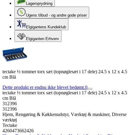
Lageroprydning
Ugens tilbud - og andre gode priser
Elgigantens Kundeklub
Elgiganten Erhverv
tectake ½ tommer torx sæt (topnøglesæt i 17 dele) 24.5 x 12 x 4.5
cm Blå
Dette produkt er endnu ikke blevet bedømt.
0
tectake ½ tommer torx sæt (topnøglesæt i 17 dele) 24.5 x 12 x 4.5
cm Blå
312396
312396
Hjem, Rengøring & Køkkenudstyr, Værktøj & maskiner, Diverse
værktøj
Tectake
4260473662426