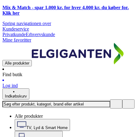
Mix & Match - spar 1.000 kr. for hver 4.000 kr. du køber for.
Klik
her
Spring navigationen over
Kundeservice
Privatkunde
Erhvervskunde
Mine favoritter
Alle produkter
Find butik
Log ind
Indkøbskurv
Alle produkter
TV, Lyd & Smart Home