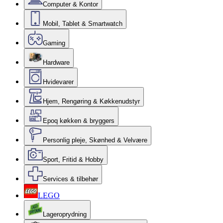
Computer & Kontor
Mobil, Tablet & Smartwatch
Gaming
Hardware
Hvidevarer
Hjem, Rengøring & Køkkenudstyr
Epoq køkken & bryggers
Personlig pleje, Skønhed & Velvære
Sport, Fritid & Hobby
Services & tilbehør
LEGO
Lageroprydning