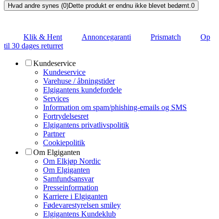
Hvad andre synes (0)
Dette produkt er endnu ikke blevet bedømt.
0
Klik & Hent
Annoncegaranti
Prismatch
Op
til 30 dages returret
Kundeservice
Kundeservice
Varehuse / åbningstider
Elgigantens kundefordele
Services
Information om spam/phishing-emails og SMS
Fortrydelsesret
Elgigantens privatlivspolitik
Partner
Cookiepolitik
Om Elgiganten
Om Elkjøp Nordic
Om Elgiganten
Samfundsansvar
Presseinformation
Karriere i Elgiganten
Fødevarestyrelsen smiley
Elgigantens Kundeklub