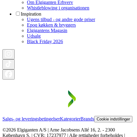
Om Elgiganten Erhverv
Whistleblowing i organisationen
Inspiration
Ugens tilbud - og andre gode priser
Epoq køkken & bryggers
Elgigantens Magasin
Udsalg
Black Friday 2026
Salgs- og leveringsbetingelser
Kategorier
Brands
Cookie indstillinger
©2026 Elgiganten A/S | Arne Jacobsens Allé 16, 2. - 2300
København S. | CVR: 17237977 | Alle rettigheder forbeholdes |