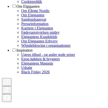
Cookiepolitik
Om Elgiganten
Om Elkjøp Nordic
Om Elgiganten
Samfundsansvar
Presseinformation
Karriere i Elgiganten
Fødevarestyrelsen smiley
Elgigantens Kundeklub
Om Elgiganten Erhverv
Whistleblowing i organisationen
Inspiration
Ugens tilbud - og andre gode priser
Epoq køkken & bryggers
Elgigantens Magasin
Udsalg
Black Friday 2026