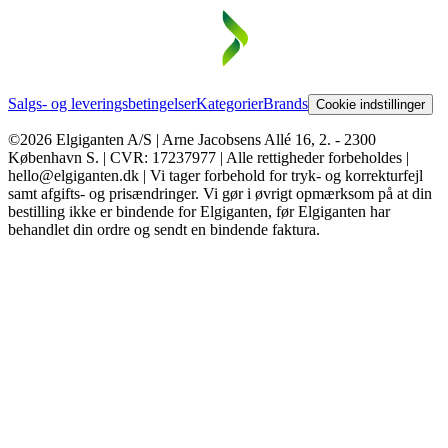
Salgs- og leveringsbetingelser
Kategorier
Brands
Cookie indstillinger
©2026 Elgiganten A/S | Arne Jacobsens Allé 16, 2. - 2300
København S. | CVR: 17237977 | Alle rettigheder forbeholdes |
hello@elgiganten.dk | Vi tager forbehold for tryk- og korrekturfejl
samt afgifts- og prisændringer. Vi gør i øvrigt opmærksom på at din
bestilling ikke er bindende for Elgiganten, før Elgiganten har
behandlet din ordre og sendt en bindende faktura.