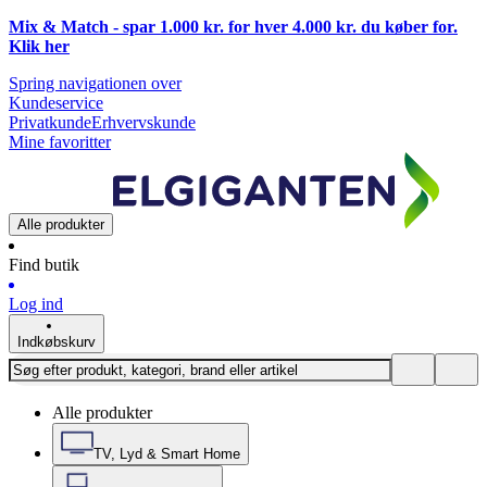
Mix & Match - spar 1.000 kr. for hver 4.000 kr. du køber for.
Klik
her
Spring navigationen over
Kundeservice
Privatkunde
Erhvervskunde
Mine favoritter
Alle produkter
Find butik
Log ind
Indkøbskurv
Alle produkter
TV, Lyd & Smart Home