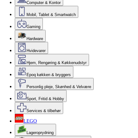
Computer & Kontor
Mobil, Tablet & Smartwatch
Gaming
Hardware
Hvidevarer
Hjem, Rengøring & Køkkenudstyr
Epoq køkken & bryggers
Personlig pleje, Skønhed & Velvære
Sport, Fritid & Hobby
Services & tilbehør
LEGO
Lageroprydning