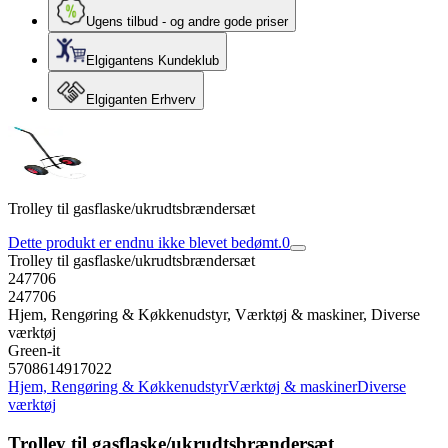
Ugens tilbud - og andre gode priser
Elgigantens Kundeklub
Elgiganten Erhverv
Trolley til gasflaske/ukrudtsbrændersæt
Dette produkt er endnu ikke blevet bedømt.
0
Trolley til gasflaske/ukrudtsbrændersæt
247706
247706
Hjem, Rengøring & Køkkenudstyr, Værktøj & maskiner, Diverse
værktøj
Green-it
5708614917022
Hjem, Rengøring & Køkkenudstyr
Værktøj & maskiner
Diverse
værktøj
Trolley til gasflaske/ukrudtsbrændersæt