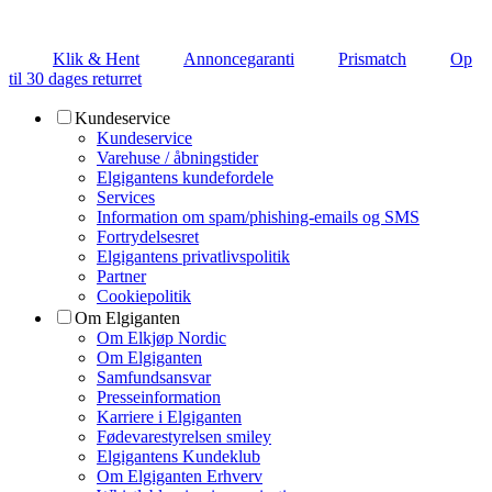
Klik & Hent
Annoncegaranti
Prismatch
Op
til 30 dages returret
Kundeservice
Kundeservice
Varehuse / åbningstider
Elgigantens kundefordele
Services
Information om spam/phishing-emails og SMS
Fortrydelsesret
Elgigantens privatlivspolitik
Partner
Cookiepolitik
Om Elgiganten
Om Elkjøp Nordic
Om Elgiganten
Samfundsansvar
Presseinformation
Karriere i Elgiganten
Fødevarestyrelsen smiley
Elgigantens Kundeklub
Om Elgiganten Erhverv