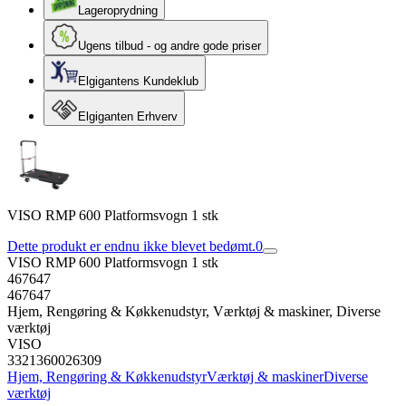
Lageroprydning
Ugens tilbud - og andre gode priser
Elgigantens Kundeklub
Elgiganten Erhverv
VISO RMP 600 Platformsvogn 1 stk
Dette produkt er endnu ikke blevet bedømt.
0
VISO RMP 600 Platformsvogn 1 stk
467647
467647
Hjem, Rengøring & Køkkenudstyr, Værktøj & maskiner, Diverse
værktøj
VISO
3321360026309
Hjem, Rengøring & Køkkenudstyr
Værktøj & maskiner
Diverse
værktøj