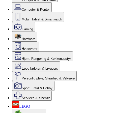
Computer & Kontor
Mobil, Tablet & Smartwatch
Gaming
Hardware
Hvidevarer
Hjem, Rengøring & Køkkenudstyr
Epoq køkken & bryggers
Personlig pleje, Skønhed & Velvære
Sport, Fritid & Hobby
Services & tilbehør
LEGO