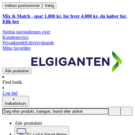
Indtast postnummer
Vælg
Mix & Match - spar 1.000 kr. for hver 4.000 kr. du køber for.
Klik
her
Spring navigationen over
Kundeservice
Privatkunde
Erhvervskunde
Mine favoritter
Alle produkter
Find butik
Log ind
Indkøbskurv
Alle produkter
TV, Lyd & Smart Home