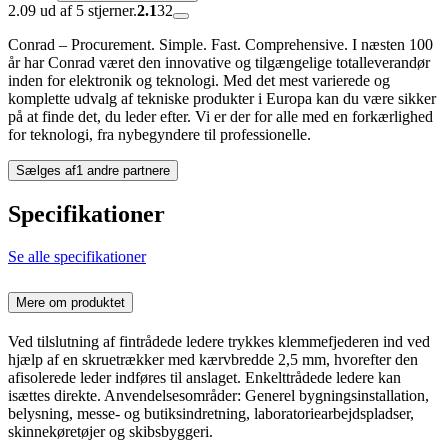
2.09 ud af 5 stjerner.
2.1
32
Conrad – Procurement. Simple. Fast. Comprehensive. I næsten 100
år har Conrad været den innovative og tilgængelige totalleverandør
inden for elektronik og teknologi. Med det mest varierede og
komplette udvalg af tekniske produkter i Europa kan du være sikker
på at finde det, du leder efter. Vi er der for alle med en forkærlighed
for teknologi, fra nybegyndere til professionelle.
Sælges af
1 andre partnere
Specifikationer
Se alle specifikationer
Mere om produktet
Ved tilslutning af fintrådede ledere trykkes klemmefjederen ind ved
hjælp af en skruetrækker med kærvbredde 2,5 mm, hvorefter den
afisolerede leder indføres til anslaget. Enkelttrådede ledere kan
isættes direkte. Anvendelsesområder: Generel bygningsinstallation,
belysning, messe- og butiksindretning, laboratoriearbejdspladser,
skinnekøretøjer og skibsbyggeri.