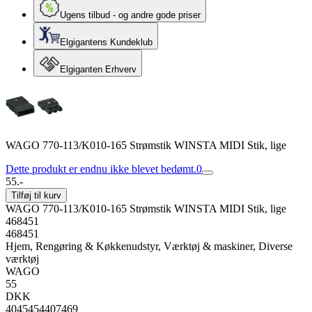
Ugens tilbud - og andre gode priser
Elgigantens Kundeklub
Elgiganten Erhverv
WAGO 770-113/K010-165 Strømstik WINSTA MIDI Stik, lige
Dette produkt er endnu ikke blevet bedømt.
0
55.-
Tilføj til kurv
WAGO 770-113/K010-165 Strømstik WINSTA MIDI Stik, lige
468451
468451
Hjem, Rengøring & Køkkenudstyr, Værktøj & maskiner, Diverse
værktøj
WAGO
55
DKK
4045454407469