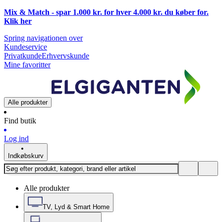
Mix & Match - spar 1.000 kr. for hver 4.000 kr. du køber for.
Klik
her
Spring navigationen over
Kundeservice
Privatkunde
Erhvervskunde
Mine favoritter
Alle produkter
Find butik
Log ind
Indkøbskurv
Alle produkter
TV, Lyd & Smart Home