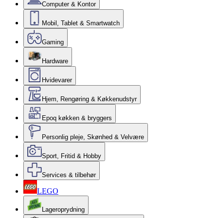
Computer & Kontor
Mobil, Tablet & Smartwatch
Gaming
Hardware
Hvidevarer
Hjem, Rengøring & Køkkenudstyr
Epoq køkken & bryggers
Personlig pleje, Skønhed & Velvære
Sport, Fritid & Hobby
Services & tilbehør
LEGO
Lageroprydning