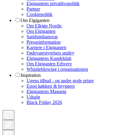
Elgigantens privatlivspolitik
Partner
Cookiepolitik
Om Elgiganten
Om Elkjøp Nordic
Om Elgiganten
Samfundsansvar
Presseinformation
Karriere i Elgiganten
Fødevarestyrelsen smiley
Elgigantens Kundeklub
Om Elgiganten Erhverv
Whistleblowing i organisationen
Inspiration
Ugens tilbud - og andre gode priser
Epoq køkken & bryggers
Elgigantens Magasin
Udsalg
Black Friday 2026