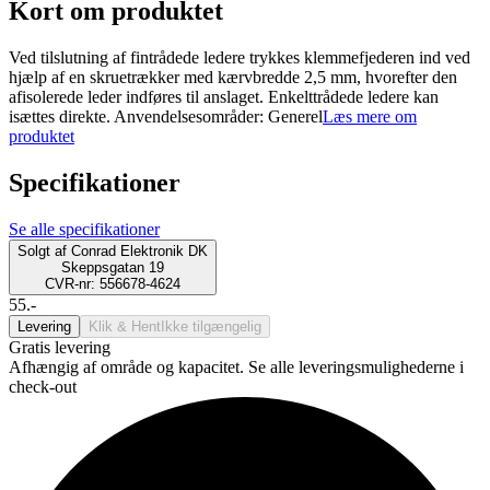
Kort om produktet
Ved tilslutning af fintrådede ledere trykkes klemmefjederen ind ved
hjælp af en skruetrækker med kærvbredde 2,5 mm, hvorefter den
afisolerede leder indføres til anslaget. Enkelttrådede ledere kan
isættes direkte. Anvendelsesområder: Generel
Læs mere om
produktet
Specifikationer
Se alle specifikationer
Solgt af
Conrad Elektronik DK
Skeppsgatan 19
CVR-nr: 556678-4624
55.-
Levering
Klik & Hent
Ikke tilgængelig
Gratis levering
Afhængig af område og kapacitet. Se alle leveringsmulighederne i
check-out