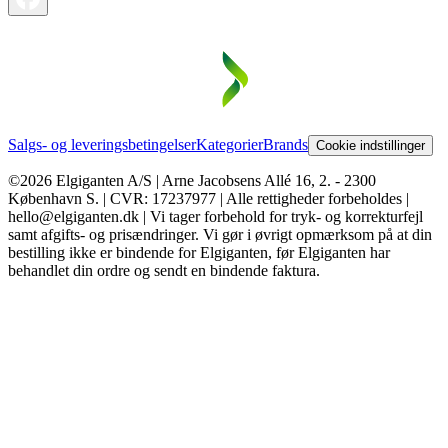
Salgs- og leveringsbetingelser
Kategorier
Brands
Cookie indstillinger
©2026 Elgiganten A/S | Arne Jacobsens Allé 16, 2. - 2300
København S. | CVR: 17237977 | Alle rettigheder forbeholdes |
hello@elgiganten.dk | Vi tager forbehold for tryk- og korrekturfejl
samt afgifts- og prisændringer. Vi gør i øvrigt opmærksom på at din
bestilling ikke er bindende for Elgiganten, før Elgiganten har
behandlet din ordre og sendt en bindende faktura.