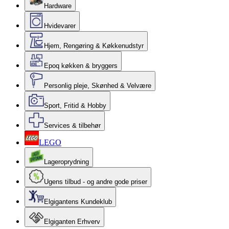
Hardware
Hvidevarer
Hjem, Rengøring & Køkkenudstyr
Epoq køkken & bryggers
Personlig pleje, Skønhed & Velvære
Sport, Fritid & Hobby
Services & tilbehør
LEGO
Lageroprydning
Ugens tilbud - og andre gode priser
Elgigantens Kundeklub
Elgiganten Erhverv