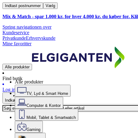
Indtast postnummer
Vælg
Mix & Match - spar 1.000 kr. for hver 4.000 kr. du køber for. Kl
Spring navigationen over
Kundeservice
Privatkunde
Erhvervskunde
Mine favoritter
Alle produkter
Find butik
Alle produkter
Log ind
TV, Lyd & Smart Home
Indkøbskurv
Computer & Kontor
Mobil, Tablet & Smartwatch
Gaming