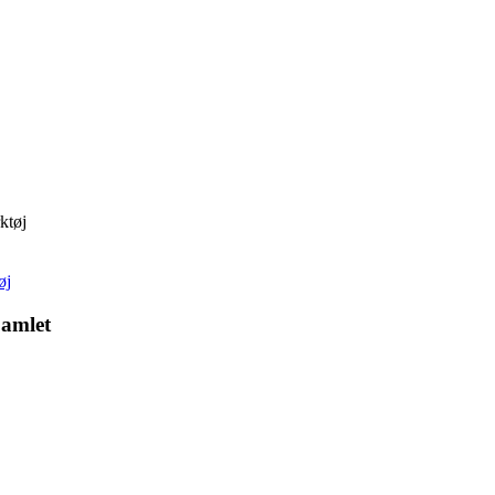
ktøj
øj
amlet