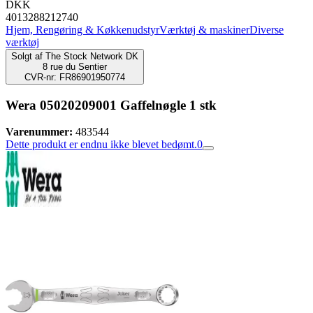
DKK
4013288212740
Hjem, Rengøring & Køkkenudstyr
Værktøj & maskiner
Diverse
værktøj
Solgt af
The Stock Network DK
8 rue du Sentier
CVR-nr: FR86901950774
Wera 05020209001 Gaffelnøgle 1 stk
Varenummer:
483544
Dette produkt er endnu ikke blevet bedømt.
0