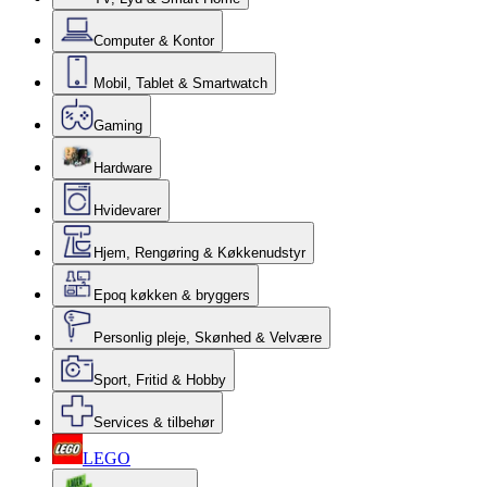
Computer & Kontor
Mobil, Tablet & Smartwatch
Gaming
Hardware
Hvidevarer
Hjem, Rengøring & Køkkenudstyr
Epoq køkken & bryggers
Personlig pleje, Skønhed & Velvære
Sport, Fritid & Hobby
Services & tilbehør
LEGO