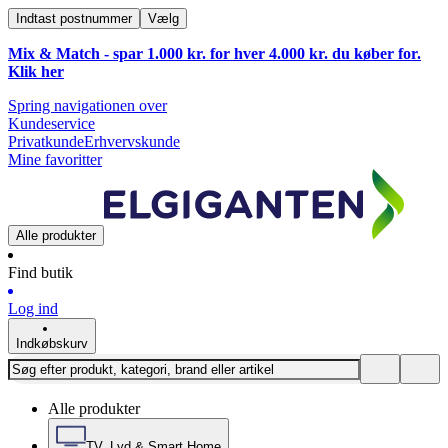
Indtast postnummer
Vælg
Mix & Match - spar 1.000 kr. for hver 4.000 kr. du køber for.
Klik
her
Spring navigationen over
Kundeservice
Privatkunde
Erhvervskunde
Mine favoritter
Alle produkter
Find butik
Log ind
Indkøbskurv
Alle produkter
TV, Lyd & Smart Home