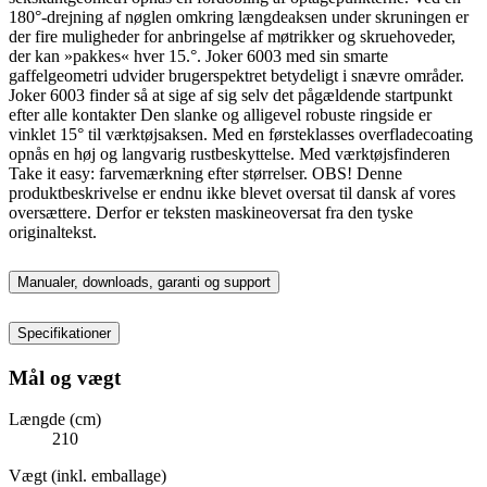
180°-drejning af nøglen omkring længdeaksen under skruningen er
der fire muligheder for anbringelse af møtrikker og skruehoveder,
der kan »pakkes« hver 15.°. Joker 6003 med sin smarte
gaffelgeometri udvider brugerspektret betydeligt i snævre områder.
Joker 6003 finder så at sige af sig selv det pågældende startpunkt
efter alle kontakter Den slanke og alligevel robuste ringside er
vinklet 15° til værktøjsaksen. Med en førsteklasses overfladecoating
opnås en høj og langvarig rustbeskyttelse. Med værktøjsfinderen
Take it easy: farvemærkning efter størrelser. OBS! Denne
produktbeskrivelse er endnu ikke blevet oversat til dansk af vores
oversættere. Derfor er teksten maskineoversat fra den tyske
originaltekst.
Manualer, downloads, garanti og support
Specifikationer
Mål og vægt
Længde (cm)
210
Vægt (inkl. emballage)