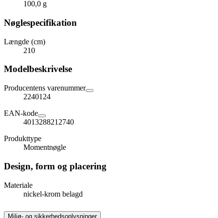
100,0 g
Nøglespecifikation
Længde (cm)
210
Modelbeskrivelse
Producentens varenummer
2240124
EAN-kode
4013288212740
Produkttype
Momentnøgle
Design, form og placering
Materiale
nickel-krom belagd
Miljø- og sikkerhedsoplysninger