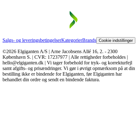
Salgs- og leveringsbetingelser
Kategorier
Brands
Cookie indstillinger
©2026 Elgiganten A/S | Arne Jacobsens Allé 16, 2. - 2300
København S. | CVR: 17237977 | Alle rettigheder forbeholdes |
hello@elgiganten.dk | Vi tager forbehold for tryk- og korrekturfejl
samt afgifts- og prisændringer. Vi gør i øvrigt opmærksom på at din
bestilling ikke er bindende for Elgiganten, før Elgiganten har
behandlet din ordre og sendt en bindende faktura.