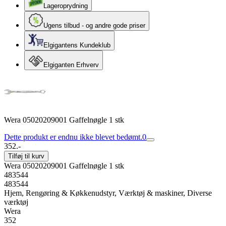
Lageroprydning
Ugens tilbud - og andre gode priser
Elgigantens Kundeklub
Elgiganten Erhverv
Wera 05020209001 Gaffelnøgle 1 stk
Dette produkt er endnu ikke blevet bedømt.
0
352.-
Tilføj til kurv
Wera 05020209001 Gaffelnøgle 1 stk
483544
483544
Hjem, Rengøring & Køkkenudstyr, Værktøj & maskiner, Diverse
værktøj
Wera
352