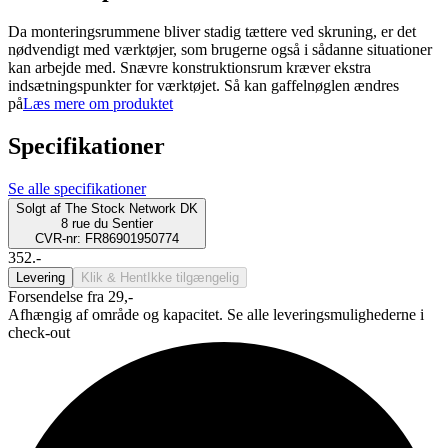
Da monteringsrummene bliver stadig tættere ved skruning, er det
nødvendigt med værktøjer, som brugerne også i sådanne situationer
kan arbejde med. Snævre konstruktionsrum kræver ekstra
indsætningspunkter for værktøjet. Så kan gaffelnøglen ændres
på
Læs mere om produktet
Specifikationer
Se alle specifikationer
Solgt af
The Stock Network DK
8 rue du Sentier
CVR-nr: FR86901950774
352.-
Levering
Klik & Hent
Ikke tilgængelig
Forsendelse fra 29,-
Afhængig af område og kapacitet. Se alle leveringsmulighederne i
check-out