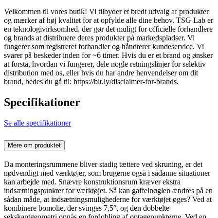
Velkommen til vores butik! Vi tilbyder et bredt udvalg af produkter
og mærker af høj kvalitet for at opfylde alle dine behov. TSG Lab er
en teknologivirksomhed, der gør det muligt for officielle forhandlere
og brands at distribuere deres produkter på markedspladser. Vi
fungerer som registreret forhandler og håndterer kundeservice. Vi
svarer på beskeder inden for ~6 timer. Hvis du er et brand og ønsker
at forstå, hvordan vi fungerer, dele nogle retningslinjer for selektiv
distribution med os, eller hvis du har andre henvendelser om dit
brand, bedes du gå til: https://bit.ly/disclaimer-for-brands.
Specifikationer
Se alle specifikationer
Mere om produktet
Da monteringsrummene bliver stadig tættere ved skruning, er det
nødvendigt med værktøjer, som brugerne også i sådanne situationer
kan arbejde med. Snævre konstruktionsrum kræver ekstra
indsætningspunkter for værktøjet. Så kan gaffelnøglen ændres på en
sådan måde, at indsætningsmulighederne for værktøjet øges? Ved at
kombinere bomolie, der svinges 7,5°, og den dobbelte
sekskantgeometri opnås en fordobling af optagepunkterne. Ved en