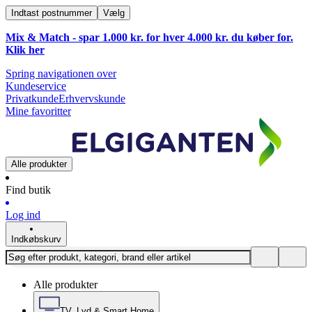
Indtast postnummer
Vælg
Mix & Match - spar 1.000 kr. for hver 4.000 kr. du køber for.
Klik
her
Spring navigationen over
Kundeservice
Privatkunde
Erhvervskunde
Mine favoritter
Alle produkter
Find butik
Log ind
Indkøbskurv
Alle produkter
TV, Lyd & Smart Home