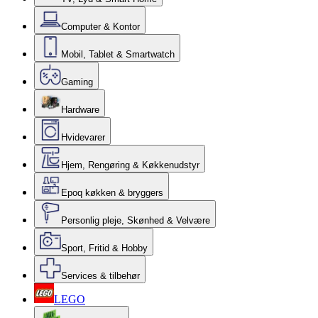
Computer & Kontor
Mobil, Tablet & Smartwatch
Gaming
Hardware
Hvidevarer
Hjem, Rengøring & Køkkenudstyr
Epoq køkken & bryggers
Personlig pleje, Skønhed & Velvære
Sport, Fritid & Hobby
Services & tilbehør
LEGO