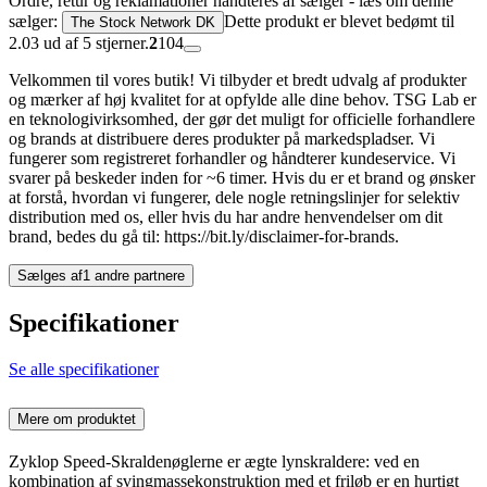
Ordre, retur og reklamationer håndteres af sælger - læs om denne
sælger:
Dette produkt er blevet bedømt til
The Stock Network DK
2.03 ud af 5 stjerner.
2
104
Velkommen til vores butik! Vi tilbyder et bredt udvalg af produkter
og mærker af høj kvalitet for at opfylde alle dine behov. TSG Lab er
en teknologivirksomhed, der gør det muligt for officielle forhandlere
og brands at distribuere deres produkter på markedspladser. Vi
fungerer som registreret forhandler og håndterer kundeservice. Vi
svarer på beskeder inden for ~6 timer. Hvis du er et brand og ønsker
at forstå, hvordan vi fungerer, dele nogle retningslinjer for selektiv
distribution med os, eller hvis du har andre henvendelser om dit
brand, bedes du gå til: https://bit.ly/disclaimer-for-brands.
Sælges af
1 andre partnere
Specifikationer
Se alle specifikationer
Mere om produktet
Zyklop Speed-Skraldenøglerne er ægte lynskraldere: ved en
kombination af svingmassekonstruktion med et friløb er en hurtigt