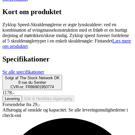
Kort om produktet
Zyklop Speed-Skraldenøglerne er ægte lynskraldere: ved en
kombination af svingmassekonstruktion med et friløb er en hurtigt
drejning af møtrikken/skrue mulig. Zyklop speed forener fordelene
af 5 skraldenøglertyper i en enkelt skraldenøgle: Fintandet
Læs mere
om produktet
Specifikationer
Se alle specifikationer
Solgt af
The Stock Network DK
8 rue du Sentier
CVR-nr: FR86901950774
1178.-
Levering
Klik & Hent
Ikke tilgængelig
Forsendelse fra 29,-
Afhængig af område og kapacitet. Se alle leveringsmulighederne i
check-out