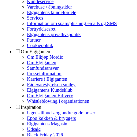
Kundeservice
Varehuse / åbningstider
Elgigantens kundefordele
Services
Information om spam/phishing-emails og SMS
Fortrydelsesret
Elgigantens privatlivspolitik
Partner
Cookiepolitik
Om Elgiganten
Om Elkjøp Nordic
Om Elgiganten
Samfundsansvar
Presseinformation
Karriere i Elgiganten
Fødevarestyrelsen smiley
Elgigantens Kundeklub
Om Elgiganten Erhverv
Whistleblowing i organisationen
Inspiration
Ugens tilbud - og andre gode priser
Epoq køkken & bryggers
Elgigantens Magasin
Udsalg
Black Friday 2026