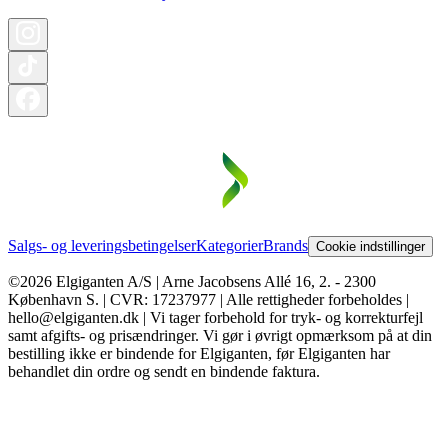
Salgs- og leveringsbetingelser
Kategorier
Brands
Cookie indstillinger
©2026 Elgiganten A/S | Arne Jacobsens Allé 16, 2. - 2300
København S. | CVR: 17237977 | Alle rettigheder forbeholdes |
hello@elgiganten.dk | Vi tager forbehold for tryk- og korrekturfejl
samt afgifts- og prisændringer. Vi gør i øvrigt opmærksom på at din
bestilling ikke er bindende for Elgiganten, før Elgiganten har
behandlet din ordre og sendt en bindende faktura.