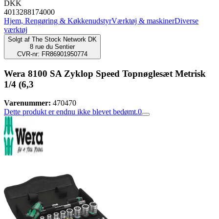
DKK
4013288174000
Hjem, Rengøring & Køkkenudstyr
Værktøj & maskiner
Diverse
værktøj
Solgt af
The Stock Network DK
8 rue du Sentier
CVR-nr: FR86901950774
Wera 8100 SA Zyklop Speed Topnøglesæt Metrisk
1/4 (6,3
Varenummer:
470470
Dette produkt er endnu ikke blevet bedømt.
0