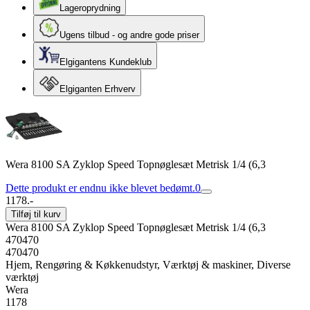
Lageroprydning
Ugens tilbud - og andre gode priser
Elgigantens Kundeklub
Elgiganten Erhverv
Wera 8100 SA Zyklop Speed Topnøglesæt Metrisk 1/4 (6,3
Dette produkt er endnu ikke blevet bedømt.
0
1178.-
Tilføj til kurv
Wera 8100 SA Zyklop Speed Topnøglesæt Metrisk 1/4 (6,3
470470
470470
Hjem, Rengøring & Køkkenudstyr, Værktøj & maskiner, Diverse
værktøj
Wera
1178