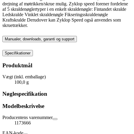
drejning af møtrikken/skrue mulig. Zyklop speed forener fordelene
af 5 skraldenøglertyper i en enkelt skraldenøgle: Fintandet skralde
Ledskralde Vinklet skraldenøgle Fikseringsskraldenøgle
Kraftskralde Derudover kan Zyklop Speed også anvendes som
skruetrækker.
Manualer, downloads, garanti og support
Specifikationer
Produktmål
Vægt (inkl. emballage)
100,0 g
Nøglespecifikation
Modelbeskrivelse
Producentens varenummer
1173666
EAN-kode