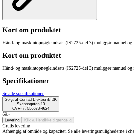
Kort om produktet
Hånd- og maskintopnøgleindsats (IS2725-del 3) muliggør manuel og m
Kort om produktet
Hånd- og maskintopnøgleindsats (IS2725-del 3) muliggør manuel og m
Specifikationer
Se alle specifikationer
Solgt af
Conrad Elektronik DK
Skeppsgatan 19
CVR-nr: 556678-4624
69.-
Levering
Klik & Hent
Ikke tilgængelig
Gratis levering
Afhængig af område og kapacitet. Se alle leveringsmulighederne i ch