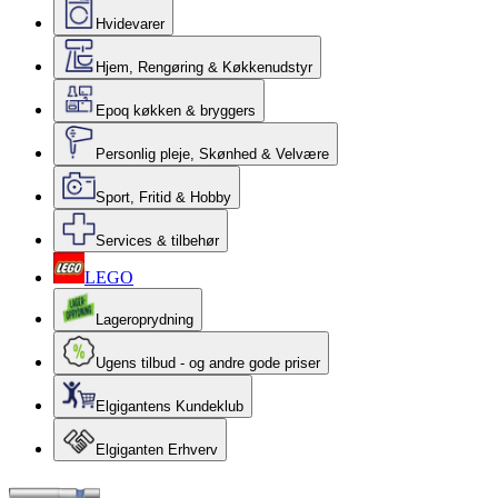
Hvidevarer
Hjem, Rengøring & Køkkenudstyr
Epoq køkken & bryggers
Personlig pleje, Skønhed & Velvære
Sport, Fritid & Hobby
Services & tilbehør
LEGO
Lageroprydning
Ugens tilbud - og andre gode priser
Elgigantens Kundeklub
Elgiganten Erhverv