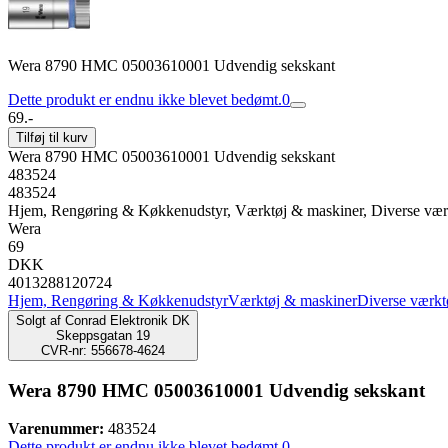
Wera 8790 HMC 05003610001 Udvendig sekskant
Dette produkt er endnu ikke blevet bedømt.
0
69.-
Tilføj til kurv
Wera 8790 HMC 05003610001 Udvendig sekskant
483524
483524
Hjem, Rengøring & Køkkenudstyr, Værktøj & maskiner, Diverse vær
Wera
69
DKK
4013288120724
Hjem, Rengøring & Køkkenudstyr
Værktøj & maskiner
Diverse værkt
Solgt af
Conrad Elektronik DK
Skeppsgatan 19
CVR-nr: 556678-4624
Wera 8790 HMC 05003610001 Udvendig sekskant
Varenummer:
483524
Dette produkt er endnu ikke blevet bedømt.
0