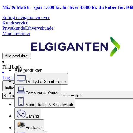
Mix & Match - spar 1.000 kr. for hver 4.000 kr. du køber for. Kl
Spring navigationen over
Kundeservice
Privatkunde
Erhvervskunde
Mine favoritter
Alle produkter
Find butik
Alle produkter
Log ind
TV, Lyd & Smart Home
Indkøbskurv
Computer & Kontor
Mobil, Tablet & Smartwatch
Gaming
Hardware