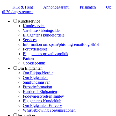
Klik & Hent
Annoncegaranti
Prismatch
Op
til 30 dages returret
Kundeservice
Kundeservice
Varehuse / åbningstider
Elgigantens kundefordele
Services
Information om spam/phishing-emails og SMS
Fortrydelsesret
Elgigantens privatlivspolitik
Partner
Cookiepolitik
Om Elgiganten
Om Elkjøp Nordic
Om Elgiganten
Samfundsansvar
Presseinformation
Karriere i Elgiganten
Fødevarestyrelsen smiley
Elgigantens Kundeklub
Om Elgiganten Erhverv
Whistleblowing i organisationen
Inspiration