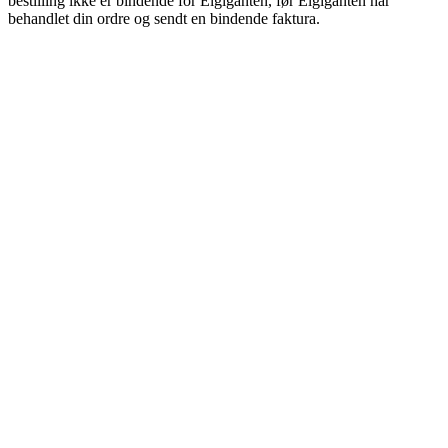
bestilling ikke er bindende for Elgiganten, før Elgiganten har
behandlet din ordre og sendt en bindende faktura.