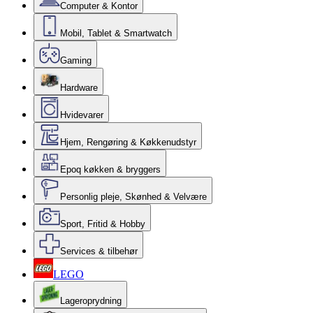
Computer & Kontor
Mobil, Tablet & Smartwatch
Gaming
Hardware
Hvidevarer
Hjem, Rengøring & Køkkenudstyr
Epoq køkken & bryggers
Personlig pleje, Skønhed & Velvære
Sport, Fritid & Hobby
Services & tilbehør
LEGO
Lageroprydning