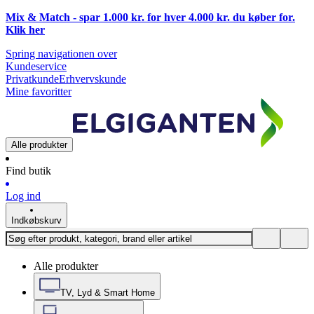
Mix & Match - spar 1.000 kr. for hver 4.000 kr. du køber for.
Klik
her
Spring navigationen over
Kundeservice
Privatkunde
Erhvervskunde
Mine favoritter
Alle produkter
Find butik
Log ind
Indkøbskurv
Alle produkter
TV, Lyd & Smart Home