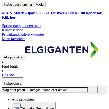
Indtast postnummer
Vælg
Mix & Match - spar 1.000 kr. for hver 4.000 kr. du køber for.
Klik
her
Spring navigationen over
Kundeservice
Privatkunde
Erhvervskunde
Mine favoritter
Alle produkter
Find butik
Log ind
Indkøbskurv
Alle produkter
TV, Lyd & Smart Home