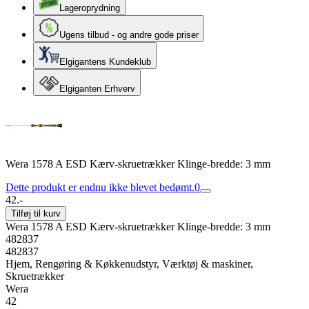
Lageroprydning
Ugens tilbud - og andre gode priser
Elgigantens Kundeklub
Elgiganten Erhverv
Wera 1578 A ESD Kærv-skruetrækker Klinge-bredde: 3 mm
Dette produkt er endnu ikke blevet bedømt.
0
42.-
Tilføj til kurv
Wera 1578 A ESD Kærv-skruetrækker Klinge-bredde: 3 mm
482837
482837
Hjem, Rengøring & Køkkenudstyr, Værktøj & maskiner,
Skruetrækker
Wera
42