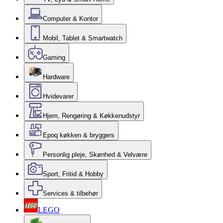
Computer & Kontor
Mobil, Tablet & Smartwatch
Gaming
Hardware
Hvidevarer
Hjem, Rengøring & Køkkenudstyr
Epoq køkken & bryggers
Personlig pleje, Skønhed & Velvære
Sport, Fritid & Hobby
Services & tilbehør
LEGO