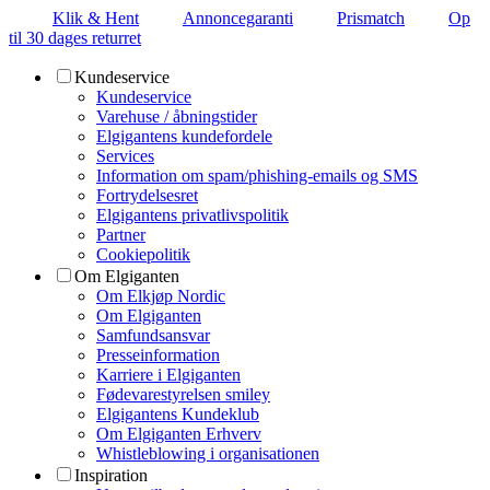
Klik & Hent
Annoncegaranti
Prismatch
Op
til 30 dages returret
Kundeservice
Kundeservice
Varehuse / åbningstider
Elgigantens kundefordele
Services
Information om spam/phishing-emails og SMS
Fortrydelsesret
Elgigantens privatlivspolitik
Partner
Cookiepolitik
Om Elgiganten
Om Elkjøp Nordic
Om Elgiganten
Samfundsansvar
Presseinformation
Karriere i Elgiganten
Fødevarestyrelsen smiley
Elgigantens Kundeklub
Om Elgiganten Erhverv
Whistleblowing i organisationen
Inspiration