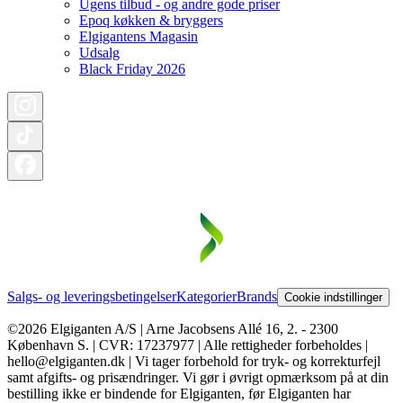
Ugens tilbud - og andre gode priser
Epoq køkken & bryggers
Elgigantens Magasin
Udsalg
Black Friday 2026
Salgs- og leveringsbetingelser
Kategorier
Brands
Cookie indstillinger
©2026 Elgiganten A/S | Arne Jacobsens Allé 16, 2. - 2300
København S. | CVR: 17237977 | Alle rettigheder forbeholdes |
hello@elgiganten.dk | Vi tager forbehold for tryk- og korrekturfejl
samt afgifts- og prisændringer. Vi gør i øvrigt opmærksom på at din
bestilling ikke er bindende for Elgiganten, før Elgiganten har