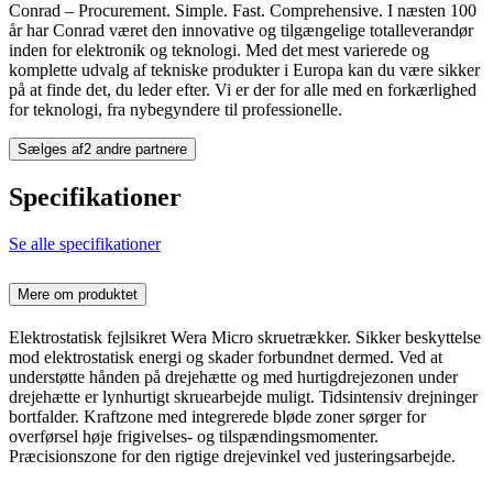
Conrad – Procurement. Simple. Fast. Comprehensive. I næsten 100
år har Conrad været den innovative og tilgængelige totalleverandør
inden for elektronik og teknologi. Med det mest varierede og
komplette udvalg af tekniske produkter i Europa kan du være sikker
på at finde det, du leder efter. Vi er der for alle med en forkærlighed
for teknologi, fra nybegyndere til professionelle.
Sælges af
2 andre partnere
Specifikationer
Se alle specifikationer
Mere om produktet
Elektrostatisk fejlsikret Wera Micro skruetrækker. Sikker beskyttelse
mod elektrostatisk energi og skader forbundnet dermed. Ved at
understøtte hånden på drejehætte og med hurtigdrejezonen under
drejehætte er lynhurtigt skruearbejde muligt. Tidsintensiv drejninger
bortfalder. Kraftzone med integrerede bløde zoner sørger for
overførsel høje frigivelses- og tilspændingsmomenter.
Præcisionszone for den rigtige drejevinkel ved justeringsarbejde.