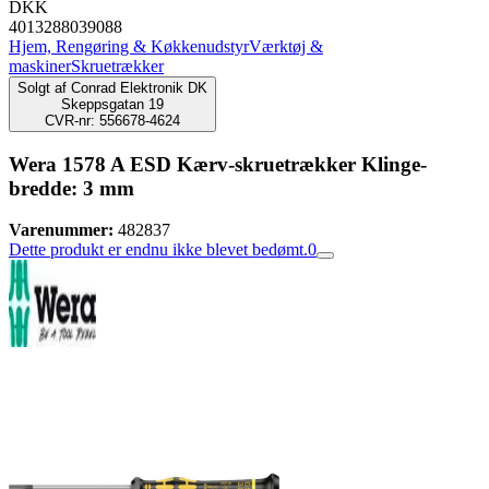
DKK
4013288039088
Hjem, Rengøring & Køkkenudstyr
Værktøj &
maskiner
Skruetrækker
Solgt af
Conrad Elektronik DK
Skeppsgatan 19
CVR-nr: 556678-4624
Wera 1578 A ESD Kærv-skruetrækker Klinge-
bredde: 3 mm
Varenummer:
482837
Dette produkt er endnu ikke blevet bedømt.
0