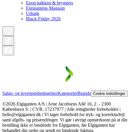
Epoq køkken & bryggers
Elgigantens Magasin
Udsalg
Black Friday 2026
Salgs- og leveringsbetingelser
Kategorier
Brands
Cookie indstillinger
©2026 Elgiganten A/S | Arne Jacobsens Allé 16, 2. - 2300
København S. | CVR: 17237977 | Alle rettigheder forbeholdes |
hello@elgiganten.dk | Vi tager forbehold for tryk- og korrekturfejl
samt afgifts- og prisændringer. Vi gør i øvrigt opmærksom på at din
bestilling ikke er bindende for Elgiganten, før Elgiganten har
behandlet din ordre og sendt en bindende faktura.