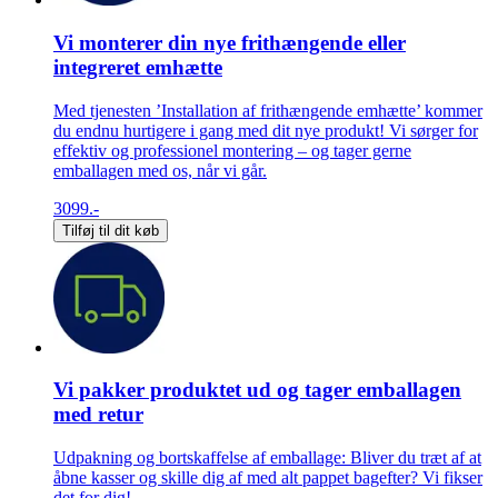
Vi monterer din nye frithængende eller
integreret emhætte
Med tjenesten ’Installation af frithængende emhætte’ kommer
du endnu hurtigere i gang med dit nye produkt! Vi sørger for
effektiv og professionel montering – og tager gerne
emballagen med os, når vi går.
3099.-
Tilføj til dit køb
Vi pakker produktet ud og tager emballagen
med retur
Udpakning og bortskaffelse af emballage: Bliver du træt af at
åbne kasser og skille dig af med alt pappet bagefter? Vi fikser
det for dig!