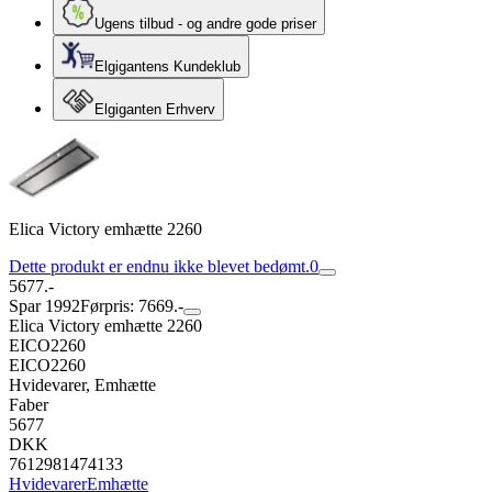
Ugens tilbud - og andre gode priser
Elgigantens Kundeklub
Elgiganten Erhverv
Elica Victory emhætte 2260
Dette produkt er endnu ikke blevet bedømt.
0
5677.-
Spar 1992
Førpris: 7669.-
Elica Victory emhætte 2260
EICO2260
EICO2260
Hvidevarer, Emhætte
Faber
5677
DKK
7612981474133
Hvidevarer
Emhætte