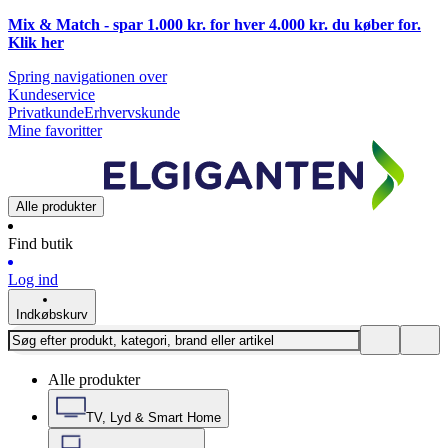
Mix & Match - spar 1.000 kr. for hver 4.000 kr. du køber for.
Klik
her
Spring navigationen over
Kundeservice
Privatkunde
Erhvervskunde
Mine favoritter
Alle produkter
Find butik
Log ind
Indkøbskurv
Alle produkter
TV, Lyd & Smart Home