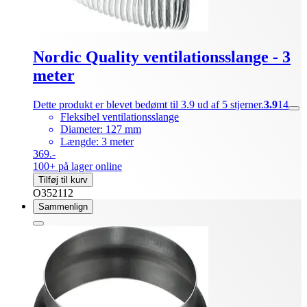
Nordic Quality ventilationsslange - 3
meter
Dette produkt er blevet bedømt til 3.9 ud af 5 stjerner.
3.9
14
Fleksibel ventilationsslange
Diameter: 127 mm
Længde: 3 meter
369.-
100+ på lager online
Tilføj til kurv
O352112
Sammenlign