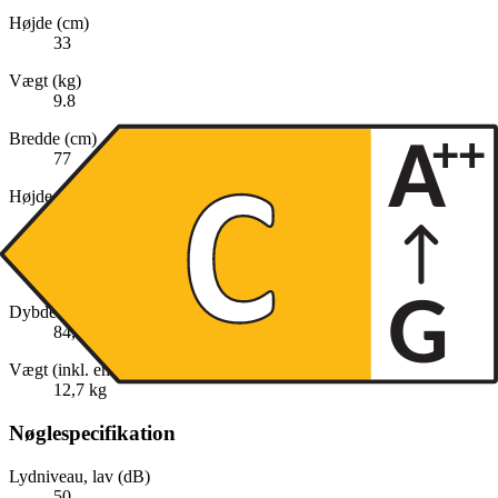
Højde (cm)
33
Vægt (kg)
9.8
Bredde (cm)
77
Højde (inkl. emballage)
47,0 cm
Bredde (inkl. emballage)
47,0 cm
Dybde (inkl. emballage)
84,0 cm
Vægt (inkl. emballage)
12,7 kg
Nøglespecifikation
Lydniveau, lav (dB)
50