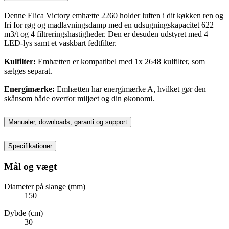
Denne Elica Victory emhætte 2260 holder luften i dit køkken ren og
fri for røg og madlavningsdamp med en udsugningskapacitet 622
m3/t og 4 filtreringshastigheder. Den er desuden udstyret med 4
LED-lys samt et vaskbart fedtfilter.
Kulfilter:
Emhætten er kompatibel med 1x 2648 kulfilter, som
sælges separat.
Energimærke:
Emhætten har energimærke A, hvilket gør den
skånsom både overfor miljøet og din økonomi.
Manualer, downloads, garanti og support
Specifikationer
Mål og vægt
Diameter på slange (mm)
150
Dybde (cm)
30