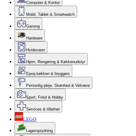
Computer & Kontor
Mobil, Tablet & Smartwatch
Gaming
Hardware
Hvidevarer
Hjem, Rengøring & Køkkenudstyr
Epoq køkken & bryggers
Personlig pleje, Skønhed & Velvære
Sport, Fritid & Hobby
Services & tilbehør
LEGO
Lageroprydning