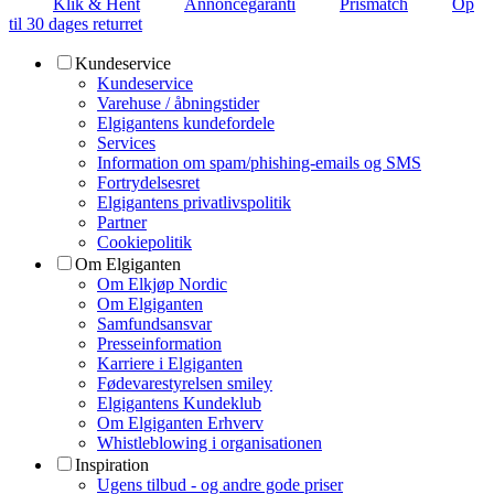
Klik & Hent
Annoncegaranti
Prismatch
Op
til 30 dages returret
Kundeservice
Kundeservice
Varehuse / åbningstider
Elgigantens kundefordele
Services
Information om spam/phishing-emails og SMS
Fortrydelsesret
Elgigantens privatlivspolitik
Partner
Cookiepolitik
Om Elgiganten
Om Elkjøp Nordic
Om Elgiganten
Samfundsansvar
Presseinformation
Karriere i Elgiganten
Fødevarestyrelsen smiley
Elgigantens Kundeklub
Om Elgiganten Erhverv
Whistleblowing i organisationen
Inspiration
Ugens tilbud - og andre gode priser