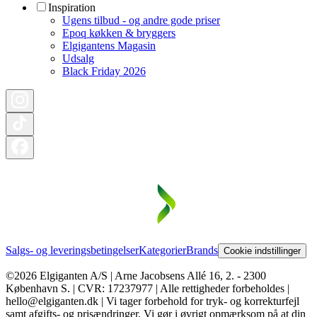
Inspiration
Ugens tilbud - og andre gode priser
Epoq køkken & bryggers
Elgigantens Magasin
Udsalg
Black Friday 2026
Salgs- og leveringsbetingelser
Kategorier
Brands
Cookie indstillinger
©2026 Elgiganten A/S | Arne Jacobsens Allé 16, 2. - 2300
København S. | CVR: 17237977 | Alle rettigheder forbeholdes |
hello@elgiganten.dk | Vi tager forbehold for tryk- og korrekturfejl
samt afgifts- og prisændringer. Vi gør i øvrigt opmærksom på at din