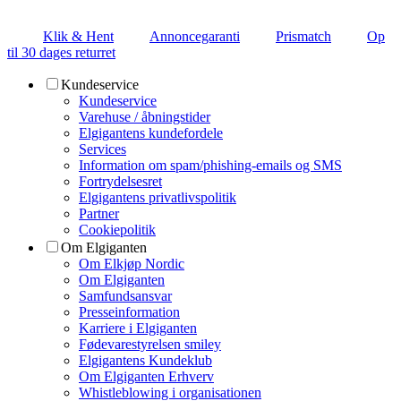
Klik & Hent
Annoncegaranti
Prismatch
Op
til 30 dages returret
Kundeservice
Kundeservice
Varehuse / åbningstider
Elgigantens kundefordele
Services
Information om spam/phishing-emails og SMS
Fortrydelsesret
Elgigantens privatlivspolitik
Partner
Cookiepolitik
Om Elgiganten
Om Elkjøp Nordic
Om Elgiganten
Samfundsansvar
Presseinformation
Karriere i Elgiganten
Fødevarestyrelsen smiley
Elgigantens Kundeklub
Om Elgiganten Erhverv
Whistleblowing i organisationen