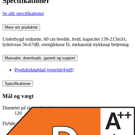
Specifikationer
Se alle specifikationer
Mere om produktet
Underbygd emhætte, 60 cm bredde, hvid, kapacitet 139-215m3/t,
lydniveau 56-67dB, energiklasse D, mekansisk trykknap betjening
Manualer, downloads, garanti og support
Produktdatablad (engelsk)
[
pdf
]
Specifikationer
Mål og vægt
Diameter på slange (mm)
120
Dybde (cm)
50