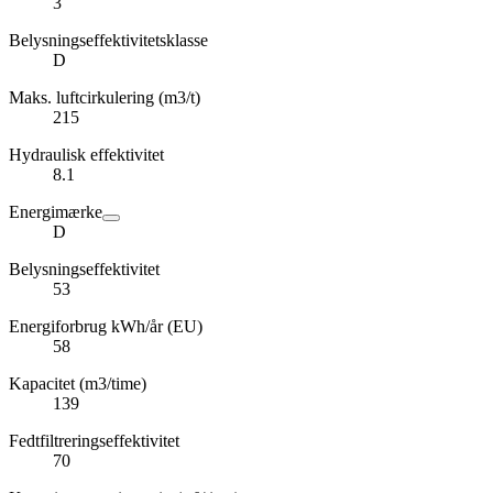
3
Belysningseffektivitetsklasse
D
Maks. luftcirkulering (m3/t)
215
Hydraulisk effektivitet
8.1
Energimærke
D
Belysningseffektivitet
53
Energiforbrug kWh/år (EU)
58
Kapacitet (m3/time)
139
Fedtfiltreringseffektivitet
70