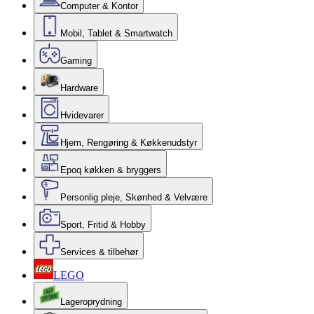
Computer & Kontor
Mobil, Tablet & Smartwatch
Gaming
Hardware
Hvidevarer
Hjem, Rengøring & Køkkenudstyr
Epoq køkken & bryggers
Personlig pleje, Skønhed & Velvære
Sport, Fritid & Hobby
Services & tilbehør
LEGO
Lageroprydning