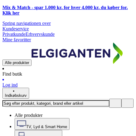
Mix & Match - spar 1.000 kr. for hver 4.000 kr. du køber for.
Klik
her
Spring navigationen over
Kundeservice
Privatkunde
Erhvervskunde
Mine favoritter
Alle produkter
Find butik
Log ind
Indkøbskurv
Alle produkter
TV, Lyd & Smart Home