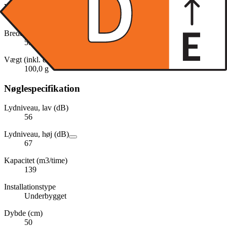
Vægt (kg)
5.7
Bredde (cm)
59.8
Vægt (inkl. emballage)
100,0 g
Nøglespecifikation
Lydniveau, lav (dB)
56
Lydniveau, høj (dB)
67
Kapacitet (m3/time)
139
Installationstype
Underbygget
Dybde (cm)
50