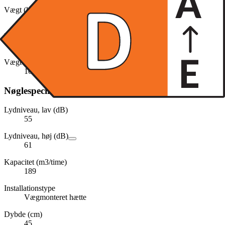
Vægt (kg)
5.3
Bredde (cm)
59.8
Vægt (inkl. emballage)
100,0 g
Nøglespecifikation
Lydniveau, lav (dB)
55
Lydniveau, høj (dB)
61
Kapacitet (m3/time)
189
Installationstype
Vægmonteret hætte
Dybde (cm)
45