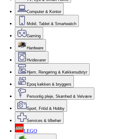
Computer & Kontor
Mobil, Tablet & Smartwatch
Gaming
Hardware
Hvidevarer
Hjem, Rengøring & Køkkenudstyr
Epoq køkken & bryggers
Personlig pleje, Skønhed & Velvære
Sport, Fritid & Hobby
Services & tilbehør
LEGO