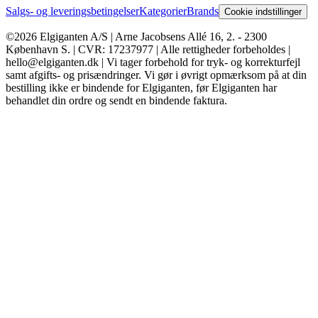
Salgs- og leveringsbetingelser
Kategorier
Brands
Cookie indstillinger
©2026 Elgiganten A/S | Arne Jacobsens Allé 16, 2. - 2300
København S. | CVR: 17237977 | Alle rettigheder forbeholdes |
hello@elgiganten.dk | Vi tager forbehold for tryk- og korrekturfejl
samt afgifts- og prisændringer. Vi gør i øvrigt opmærksom på at din
bestilling ikke er bindende for Elgiganten, før Elgiganten har
behandlet din ordre og sendt en bindende faktura.