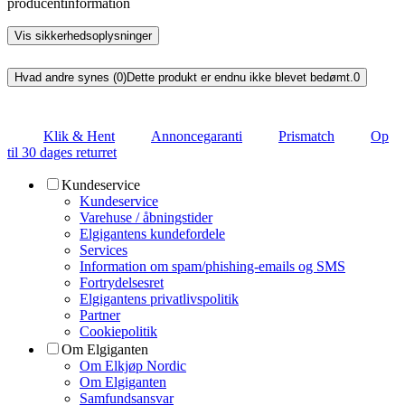
producentinformation
Vis sikkerhedsoplysninger
Hvad andre synes (0)
Dette produkt er endnu ikke blevet bedømt.
0
Klik & Hent
Annoncegaranti
Prismatch
Op
til 30 dages returret
Kundeservice
Kundeservice
Varehuse / åbningstider
Elgigantens kundefordele
Services
Information om spam/phishing-emails og SMS
Fortrydelsesret
Elgigantens privatlivspolitik
Partner
Cookiepolitik
Om Elgiganten
Om Elkjøp Nordic
Om Elgiganten
Samfundsansvar