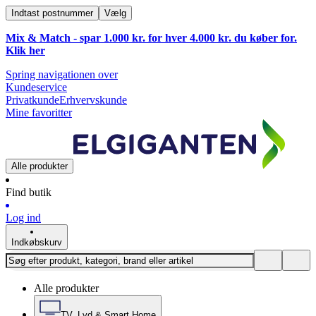
Indtast postnummer
Vælg
Mix & Match - spar 1.000 kr. for hver 4.000 kr. du køber for.
Klik
her
Spring navigationen over
Kundeservice
Privatkunde
Erhvervskunde
Mine favoritter
Alle produkter
Find butik
Log ind
Indkøbskurv
Alle produkter
TV, Lyd & Smart Home