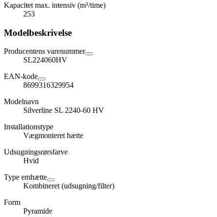
Kapacitet max. intensiv (m³/time)
253
Modelbeskrivelse
Producentens varenummer
SL224060HV
EAN-kode
8699316329954
Modelnavn
Silverline SL 2240-60 HV
Installationstype
Vægmonteret hætte
Udsugningsrørsfarve
Hvid
Type emhætte
Kombineret (udsugning/filter)
Form
Pyramide