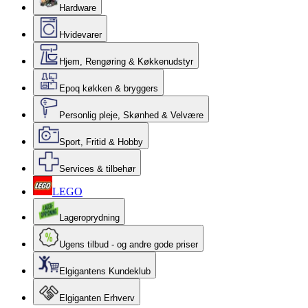
Hardware
Hvidevarer
Hjem, Rengøring & Køkkenudstyr
Epoq køkken & bryggers
Personlig pleje, Skønhed & Velvære
Sport, Fritid & Hobby
Services & tilbehør
LEGO
Lageroprydning
Ugens tilbud - og andre gode priser
Elgigantens Kundeklub
Elgiganten Erhverv