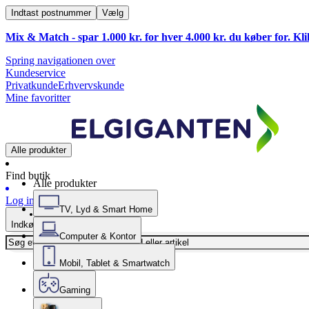
Indtast postnummer
Vælg
Mix & Match - spar 1.000 kr. for hver 4.000 kr. du køber for. Kl
Spring navigationen over
Kundeservice
Privatkunde
Erhvervskunde
Mine favoritter
Alle produkter
Find butik
Alle produkter
Log ind
TV, Lyd & Smart Home
Indkøbskurv
Computer & Kontor
Mobil, Tablet & Smartwatch
Gaming