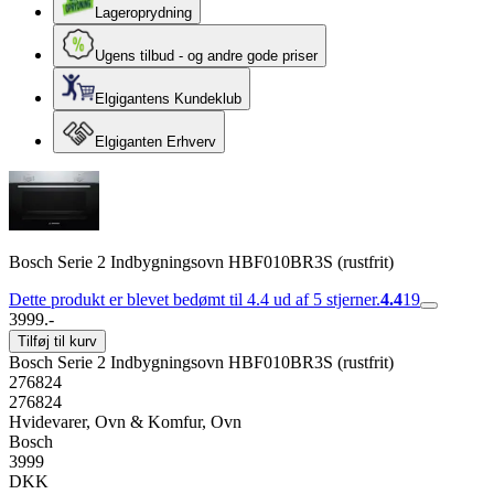
Lageroprydning
Ugens tilbud - og andre gode priser
Elgigantens Kundeklub
Elgiganten Erhverv
Bosch Serie 2 Indbygningsovn HBF010BR3S (rustfrit)
Dette produkt er blevet bedømt til 4.4 ud af 5 stjerner.
4.4
19
3999.-
Tilføj til kurv
Bosch Serie 2 Indbygningsovn HBF010BR3S (rustfrit)
276824
276824
Hvidevarer, Ovn & Komfur, Ovn
Bosch
3999
DKK