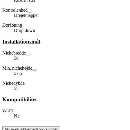
Rustfrit stål
Kontrolenhed
Drejeknapper
Døråbning
Drop down
Installationsmål
Nichebredde
56
Min. nichehøjde
57.5
Nichedybde
55
Kompatibilitet
Wi-Fi
Nej
Miljø- og sikkerhedsoplysninger