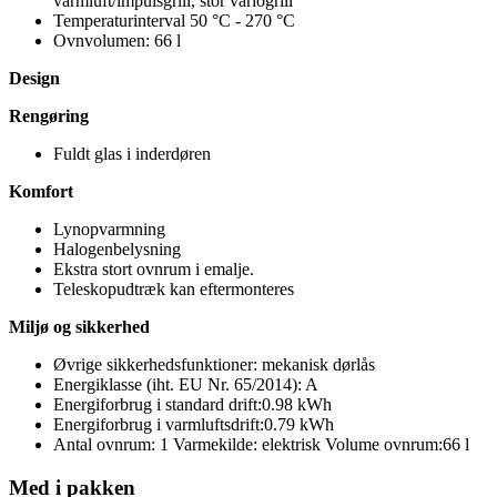
varmluft/impulsgrill, stor variogrill
Temperaturinterval 50 °C - 270 °C
Ovnvolumen: 66 l
Design
Rengøring
Fuldt glas i inderdøren
Komfort
Lynopvarmning
Halogenbelysning
Ekstra stort ovnrum i emalje.
Teleskopudtræk kan eftermonteres
Miljø og sikkerhed
Øvrige sikkerhedsfunktioner: mekanisk dørlås
Energiklasse (iht. EU Nr. 65/2014): A
Energiforbrug i standard drift:0.98 kWh
Energiforbrug i varmluftsdrift:0.79 kWh
Antal ovnrum: 1 Varmekilde: elektrisk Volume ovnrum:66 l
Med i pakken