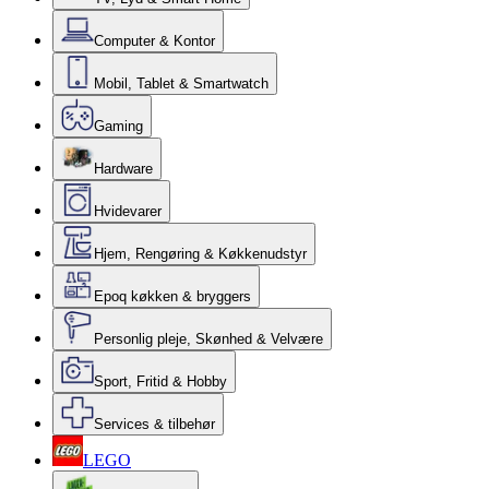
Computer & Kontor
Mobil, Tablet & Smartwatch
Gaming
Hardware
Hvidevarer
Hjem, Rengøring & Køkkenudstyr
Epoq køkken & bryggers
Personlig pleje, Skønhed & Velvære
Sport, Fritid & Hobby
Services & tilbehør
LEGO