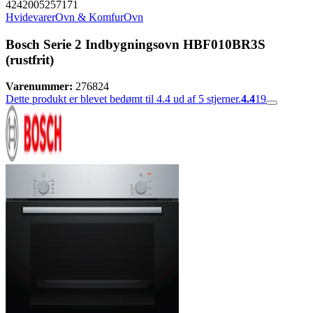
4242005257171
Hvidevarer
Ovn & Komfur
Ovn
Bosch Serie 2 Indbygningsovn HBF010BR3S
(rustfrit)
Varenummer:
276824
Dette produkt er blevet bedømt til 4.4 ud af 5 stjerner.
4.4
19