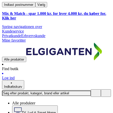
Indtast postnummer
Vælg
Mix & Match - spar 1.000 kr. for hver 4.000 kr. du køber for.
Klik
her
Spring navigationen over
Kundeservice
Privatkunde
Erhvervskunde
Mine favoritter
Alle produkter
Find butik
Log ind
Indkøbskurv
Alle produkter
TV, Lyd & Smart Home