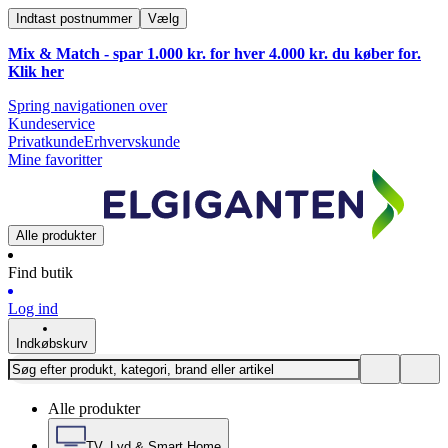
Indtast postnummer
Vælg
Mix & Match - spar 1.000 kr. for hver 4.000 kr. du køber for.
Klik
her
Spring navigationen over
Kundeservice
Privatkunde
Erhvervskunde
Mine favoritter
Alle produkter
Find butik
Log ind
Indkøbskurv
Alle produkter
TV, Lyd & Smart Home