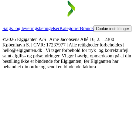
Salgs- og leveringsbetingelser
Kategorier
Brands
Cookie indstillinger
©2026 Elgiganten A/S | Arne Jacobsens Allé 16, 2. - 2300
København S. | CVR: 17237977 | Alle rettigheder forbeholdes |
hello@elgiganten.dk | Vi tager forbehold for tryk- og korrekturfejl
samt afgifts- og prisændringer. Vi gør i øvrigt opmærksom på at din
bestilling ikke er bindende for Elgiganten, før Elgiganten har
behandlet din ordre og sendt en bindende faktura.