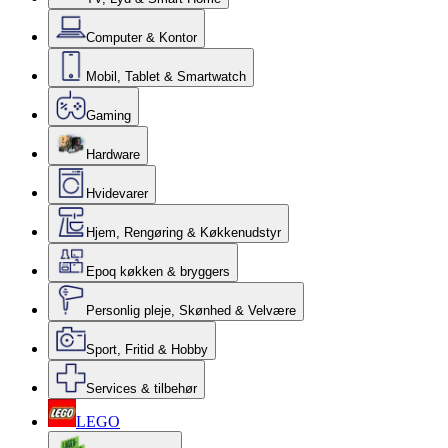
Computer & Kontor
Mobil, Tablet & Smartwatch
Gaming
Hardware
Hvidevarer
Hjem, Rengøring & Køkkenudstyr
Epoq køkken & bryggers
Personlig pleje, Skønhed & Velvære
Sport, Fritid & Hobby
Services & tilbehør
LEGO